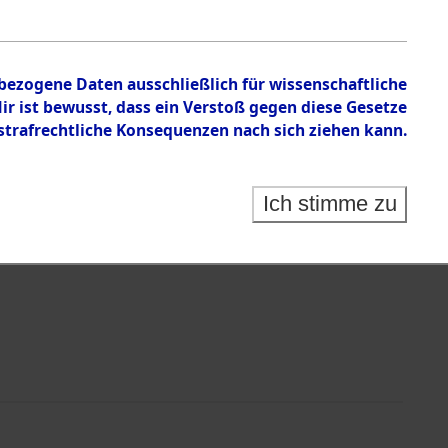
nbezogene Daten ausschließlich für wissenschaftliche
 ist bewusst, dass ein Verstoß gegen diese Gesetze
rafrechtliche Konsequenzen nach sich ziehen kann.
Identification of Unknown Dead - Cemeteries:
 der Identifizierung anhand von Häftlingsnummern:
s- und Ergebnisbogen des ITS - Records Branch - für
Ich stimme zu
rte Tote nach Friedhöfen auf den Stationen der
che.