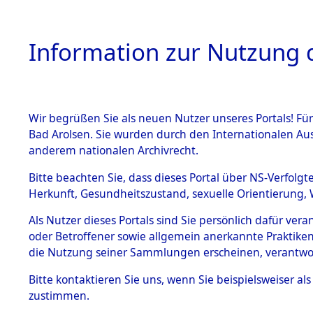
Information zur Nutzung d
Wir begrüßen Sie als neuen Nutzer unseres Portals! Fü
HOME
BESTANDSB
Bad Arolsen. Sie wurden durch den Internationalen Au
anderem nationalen Archivrecht.
BESTÄNDE
Attempted 
Bitte beachten Sie, dass dieses Portal über NS-Verfolgt
Herkunft, Gesundheitszustand, sexuelle Orientierung, 
Ergebnisse
1.
Inhaftierungsdoku
Als Nutzer dieses Portals sind Sie persönlich dafür ver
mente
Auswertung
oder Betroffener sowie allgemein anerkannte Praktiken
5. Verschiedenes
die Nutzung seiner Sammlungen erscheinen, verantwo
identifizi
5.3
Bitte
kontaktieren
Sie uns, wenn Sie beispielsweiser a
Todesmärsche
zustimmen.
5.3.1 Alliierte
Todesmärs
Erhebungen