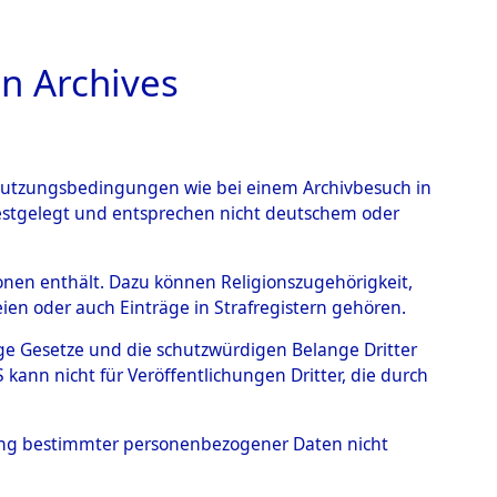
n Archives
TIONS ONLINE
n Nutzungsbedingungen wie bei einem Archivbesuch in
festgelegt und entsprechen nicht deutschem oder
ead - Cemeteries:
rsonen enthält. Dazu können Religionszugehörigkeit,
en oder auch Einträge in Strafregistern gehören.
 von Häftlingsnummern:
tige Gesetze und die schutzwürdigen Belange Dritter
S - Records Branch - für
ann nicht für Veröffentlichungen Dritter, die durch
 den Stationen der
hung bestimmter personenbezogener Daten nicht
37)
→
0159 (84613396)