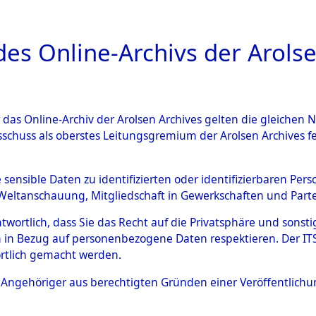
a
A
es Online-Archivs der Arolse
DIGITAL COLLEC
r das Online-Archiv der Arolsen Archives gelten die gleiche
ESCHREIBUNG
ARCHIVALE
ÜBERSICHT
BILD
sschuss als oberstes Leitungsgremium der Arolsen Archives 
Identification of Unknown D
e sensible Daten zu identifizierten oder identifizierbaren Pe
Weltanschauung, Mitgliedschaft in Gewerkschaften und Partei
 der Identifizierung anhand
antwortlich, dass Sie das Recht auf die Privatsphäre und sons
s- und Ergebnisbogen des IT
 in Bezug auf personenbezogene Daten respektieren. Der ITS k
rtlich gemacht werden.
erte Tote nach Friedhöfen auf
ls Angehöriger aus berechtigten Gründen einer Veröffentlic
che.
→
0015 Buch 1 (846132