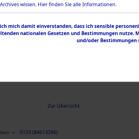
 Archives wissen.
Hier
finden Sie alle Informationen.
0159 (84613396)
 ich mich damit einverstanden, dass ich sensible persone
tenden nationalen Gesetzen und Bestimmungen nutze. Mir
und/oder Bestimmungen st
Übergeordnetes
Attempted 
Dokument
Ergebnisse
Auswertung
identifizie
Todesmärs
Inhalt
Zur Übersicht
eiben →
0159 (84613396)