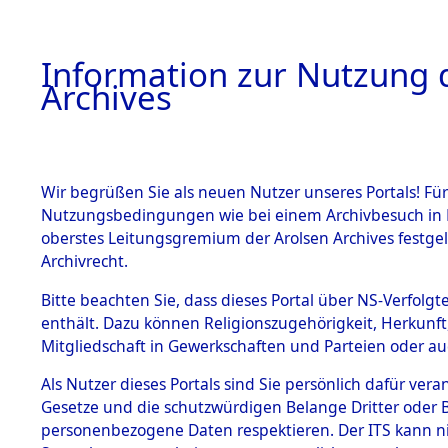
Information zur Nutzung d
Archives
HOME
BESTANDSBESCHREIBUNG
ARCHIVAL
Wir begrüßen Sie als neuen Nutzer unseres Portals! Für
Nutzungsbedingungen wie bei einem Archivbesuch in B
oberstes Leitungsgremium der Arolsen Archives festg
Archivrecht.
BESTÄNDE
Bitte beachten Sie, dass dieses Portal über NS-Verfolgte
Attempted 
enthält. Dazu können Religionszugehörigkeit, Herkunf
Mitgliedschaft in Gewerkschaften und Parteien oder auc
Dead - Cem
1.
Inhaftierungsdoku
mente
Als Nutzer dieses Portals sind Sie persönlich dafür vera
Identifizi
Gesetze und die schutzwürdigen Belange Dritter oder B
5. Verschiedenes
personenbezogene Daten respektieren. Der ITS kann nic
5.3