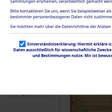
Häftlings
Sammlungen erscheinen, verantwortlich gemacht wer
Todesmärsche
Ergebnisbo
5.3.1 Alliierte
Bitte
kontaktieren
Sie uns, wenn Sie beispielsweiser al
Erhebungen
bestimmter personenbezogener Daten nicht zustimme
zu
Branch - fü
Todesmärsch
en
Sie möchten mehr über die Datenrichtlinie der Arolsen
Friedhöfen
5.3.2
Versuchte
Identifizierun
Todesmärs
Einverständniserklärung: Hiermit erkläre i
g
Daten ausschließlich für wissenschaftliche Zweck
5.3.3
(84613237
Todesmärsch
und Bestimmungen nutze. Mir ist bewuss
e /
Identifikation
unbekannter
Toter
5.3.5
Grabermittlu
ng /
Friedhofsplän
e