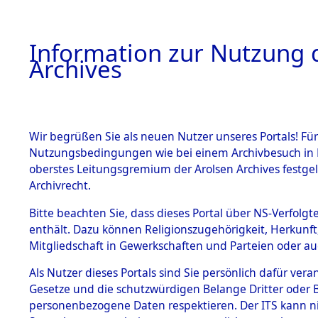
Information zur Nutzung d
Archives
HOME
BESTANDSBESCHREIBUNG
ARCHIVAL
Wir begrüßen Sie als neuen Nutzer unseres Portals! Für
Nutzungsbedingungen wie bei einem Archivbesuch in B
oberstes Leitungsgremium der Arolsen Archives festg
Archivrecht.
BESTÄNDE
Bitte beachten Sie, dass dieses Portal über NS-Verfolgte
Attempted 
enthält. Dazu können Religionszugehörigkeit, Herkunf
Mitgliedschaft in Gewerkschaften und Parteien oder auc
Dead - Cem
1.
Inhaftierungsdoku
mente
Als Nutzer dieses Portals sind Sie persönlich dafür vera
Identifizi
Gesetze und die schutzwürdigen Belange Dritter oder B
5. Verschiedenes
personenbezogene Daten respektieren. Der ITS kann nic
5.3