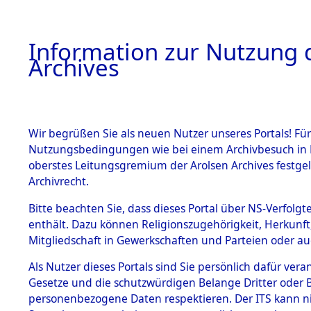
Information zur Nutzung d
Archives
HOME
BESTANDSBESCHREIBUNG
ARCHIVAL
Wir begrüßen Sie als neuen Nutzer unseres Portals! Für
Nutzungsbedingungen wie bei einem Archivbesuch in B
oberstes Leitungsgremium der Arolsen Archives festg
Archivrecht.
BESTÄNDE
Bitte beachten Sie, dass dieses Portal über NS-Verfolgte
Attempted 
enthält. Dazu können Religionszugehörigkeit, Herkunf
Mitgliedschaft in Gewerkschaften und Parteien oder auc
Dead - Cem
1.
Inhaftierungsdoku
mente
Als Nutzer dieses Portals sind Sie persönlich dafür vera
Identifizi
Gesetze und die schutzwürdigen Belange Dritter oder B
5. Verschiedenes
personenbezogene Daten respektieren. Der ITS kann nic
5.3