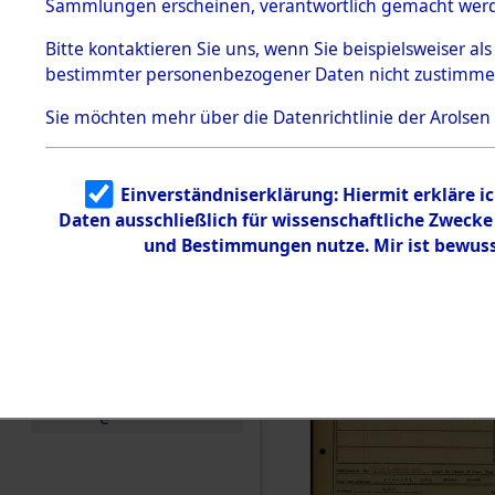
Häftlings
Sammlungen erscheinen, verantwortlich gemacht wer
Todesmärsche
Ergebnisbo
5.3.1 Alliierte
Bitte
kontaktieren
Sie uns, wenn Sie beispielsweiser al
Erhebungen
bestimmter personenbezogener Daten nicht zustimme
zu
Branch - fü
Todesmärsch
en
Sie möchten mehr über die Datenrichtlinie der Arolsen
Friedhöfen
5.3.2
Versuchte
Identifizierun
Todesmärs
Einverständniserklärung: Hiermit erkläre i
g
Daten ausschließlich für wissenschaftliche Zweck
5.3.3
(84613587
Todesmärsch
und Bestimmungen nutze. Mir ist bewuss
e /
Identifikation
unbekannter
Toter
5.3.5
Grabermittlu
ng /
Friedhofsplän
e