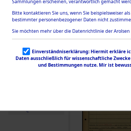
Häftlings
Sammlungen erscheinen, verantwortlich gemacht wer
Todesmärsche
Ergebnisbo
5.3.1 Alliierte
Bitte
kontaktieren
Sie uns, wenn Sie beispielsweiser al
Erhebungen
bestimmter personenbezogener Daten nicht zustimme
zu
Branch - fü
Todesmärsch
en
Sie möchten mehr über die Datenrichtlinie der Arolsen
Friedhöfen
5.3.2
Versuchte
Identifizierun
Todesmärs
Einverständniserklärung: Hiermit erkläre i
g
Daten ausschließlich für wissenschaftliche Zweck
5.3.3
(84613587
Todesmärsch
und Bestimmungen nutze. Mir ist bewuss
e /
Identifikation
unbekannter
Toter
5.3.5
Grabermittlu
ng /
Friedhofsplän
e