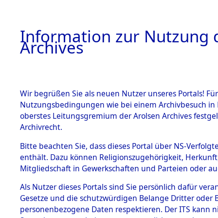
Information zur Nutzung d
Archives
HOME
BESTANDSBESCHREIBUNG
ARCHIVAL
Wir begrüßen Sie als neuen Nutzer unseres Portals! Für
Nutzungsbedingungen wie bei einem Archivbesuch in B
oberstes Leitungsgremium der Arolsen Archives festg
Archivrecht.
BESTÄNDE
Bitte beachten Sie, dass dieses Portal über NS-Verfolgte
Attempted 
enthält. Dazu können Religionszugehörigkeit, Herkunf
Mitgliedschaft in Gewerkschaften und Parteien oder auc
Dead - Cem
1.
Inhaftierungsdoku
mente
Als Nutzer dieses Portals sind Sie persönlich dafür vera
Identifizi
Gesetze und die schutzwürdigen Belange Dritter oder B
5. Verschiedenes
personenbezogene Daten respektieren. Der ITS kann nic
5.3