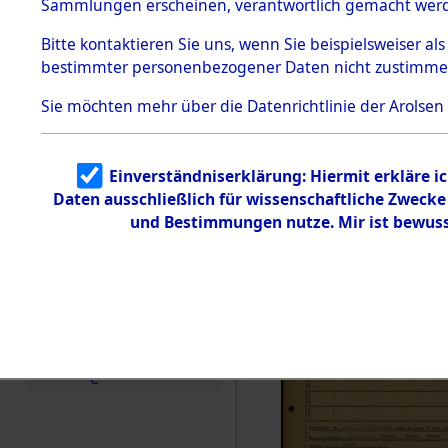
Häftlings
Sammlungen erscheinen, verantwortlich gemacht wer
Todesmärsche
Ergebnisbo
5.3.1 Alliierte
Bitte
kontaktieren
Sie uns, wenn Sie beispielsweiser al
Erhebungen
bestimmter personenbezogener Daten nicht zustimme
zu
Branch - fü
Todesmärsch
en
Sie möchten mehr über die Datenrichtlinie der Arolsen
Friedhöfen
5.3.2
Versuchte
Identifizierun
Todesmärs
Einverständniserklärung: Hiermit erkläre i
g
Daten ausschließlich für wissenschaftliche Zweck
5.3.3
(84613587
Todesmärsch
und Bestimmungen nutze. Mir ist bewuss
e /
Identifikation
unbekannter
Toter
5.3.5
Grabermittlu
ng /
Friedhofsplän
e