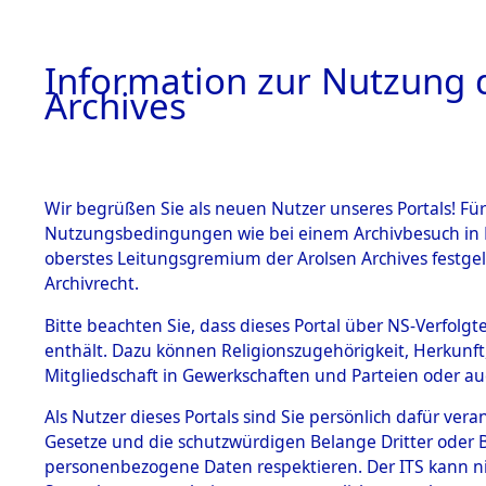
Information zur Nutzung d
Archives
HOME
BESTANDSBESCHREIBUNG
ARCHIVAL
Wir begrüßen Sie als neuen Nutzer unseres Portals! Für
Nutzungsbedingungen wie bei einem Archivbesuch in B
oberstes Leitungsgremium der Arolsen Archives festg
Archivrecht.
BESTÄNDE
Bitte beachten Sie, dass dieses Portal über NS-Verfolgte
Attempted 
enthält. Dazu können Religionszugehörigkeit, Herkunf
Mitgliedschaft in Gewerkschaften und Parteien oder auc
Dead - Cem
1.
Inhaftierungsdoku
mente
Als Nutzer dieses Portals sind Sie persönlich dafür vera
Identifizi
Gesetze und die schutzwürdigen Belange Dritter oder B
5. Verschiedenes
personenbezogene Daten respektieren. Der ITS kann nic
5.3