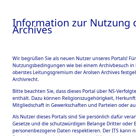
Information zur Nutzung d
Archives
HOME
BESTANDSBESCHREIBUNG
ARCHIVAL
Wir begrüßen Sie als neuen Nutzer unseres Portals! Für
Nutzungsbedingungen wie bei einem Archivbesuch in B
oberstes Leitungsgremium der Arolsen Archives festg
Archivrecht.
BESTÄNDE
Bitte beachten Sie, dass dieses Portal über NS-Verfolgte
Attempted 
enthält. Dazu können Religionszugehörigkeit, Herkunf
Mitgliedschaft in Gewerkschaften und Parteien oder auc
Dead - Cem
1.
Inhaftierungsdoku
mente
Als Nutzer dieses Portals sind Sie persönlich dafür vera
Identifizi
Gesetze und die schutzwürdigen Belange Dritter oder B
5. Verschiedenes
personenbezogene Daten respektieren. Der ITS kann nic
5.3