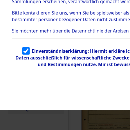
Häftlings
Sammlungen erscheinen, verantwortlich gemacht wer
Todesmärsche
Ergebnisbo
5.3.1 Alliierte
Bitte
kontaktieren
Sie uns, wenn Sie beispielsweiser al
Erhebungen
bestimmter personenbezogener Daten nicht zustimme
zu
Branch - fü
Todesmärsch
en
Sie möchten mehr über die Datenrichtlinie der Arolsen
Friedhöfen
5.3.2
Versuchte
Identifizierun
Todesmärs
Einverständniserklärung: Hiermit erkläre i
g
Daten ausschließlich für wissenschaftliche Zweck
5.3.3
(84613587
Todesmärsch
und Bestimmungen nutze. Mir ist bewuss
e /
Identifikation
unbekannter
Toter
5.3.5
Grabermittlu
ng /
Friedhofsplän
e