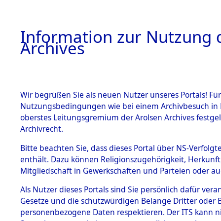
Information zur Nutzung d
Archives
HOME
BESTANDSBESCHREIBUNG
ARCHIVAL
Wir begrüßen Sie als neuen Nutzer unseres Portals! Für
Nutzungsbedingungen wie bei einem Archivbesuch in B
oberstes Leitungsgremium der Arolsen Archives festg
Archivrecht.
BESTÄNDE
Bitte beachten Sie, dass dieses Portal über NS-Verfolgte
Attempted 
enthält. Dazu können Religionszugehörigkeit, Herkunf
Mitgliedschaft in Gewerkschaften und Parteien oder auc
Dead - Cem
1.
Inhaftierungsdoku
mente
Als Nutzer dieses Portals sind Sie persönlich dafür vera
Identifizi
Gesetze und die schutzwürdigen Belange Dritter oder B
5. Verschiedenes
personenbezogene Daten respektieren. Der ITS kann nic
5.3