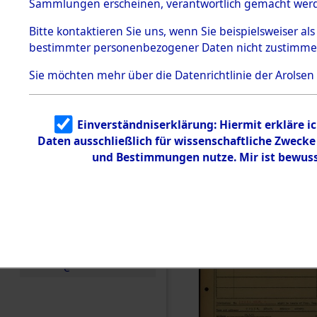
Häftlings
Sammlungen erscheinen, verantwortlich gemacht wer
Todesmärsche
Ergebnisbo
5.3.1 Alliierte
Bitte
kontaktieren
Sie uns, wenn Sie beispielsweiser al
Erhebungen
bestimmter personenbezogener Daten nicht zustimme
zu
Branch - fü
Todesmärsch
en
Sie möchten mehr über die Datenrichtlinie der Arolsen
Friedhöfen
5.3.2
Versuchte
Identifizierun
Todesmärs
Einverständniserklärung: Hiermit erkläre i
g
Daten ausschließlich für wissenschaftliche Zweck
5.3.3
(84613587
Todesmärsch
und Bestimmungen nutze. Mir ist bewuss
e /
Identifikation
unbekannter
Toter
5.3.5
Grabermittlu
ng /
Friedhofsplän
e