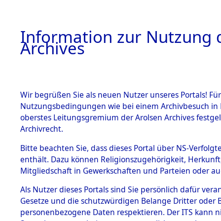
Information zur Nutzung d
Archives
HOME
BESTANDSBESCHREIBUNG
ARCHIVAL
Wir begrüßen Sie als neuen Nutzer unseres Portals! Für
Nutzungsbedingungen wie bei einem Archivbesuch in B
oberstes Leitungsgremium der Arolsen Archives festg
Archivrecht.
BESTÄNDE
Bitte beachten Sie, dass dieses Portal über NS-Verfolgte
Attempted 
enthält. Dazu können Religionszugehörigkeit, Herkunf
Mitgliedschaft in Gewerkschaften und Parteien oder auc
Dead - Cem
1.
Inhaftierungsdoku
mente
Als Nutzer dieses Portals sind Sie persönlich dafür vera
Identifizi
Gesetze und die schutzwürdigen Belange Dritter oder B
5. Verschiedenes
personenbezogene Daten respektieren. Der ITS kann nic
5.3