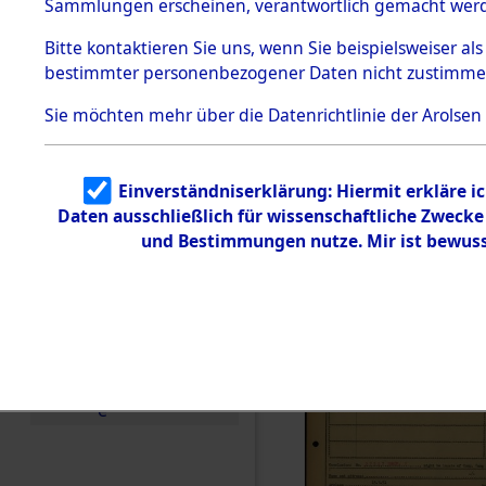
Häftlings
Sammlungen erscheinen, verantwortlich gemacht wer
Todesmärsche
Ergebnisbo
5.3.1 Alliierte
Bitte
kontaktieren
Sie uns, wenn Sie beispielsweiser al
Erhebungen
bestimmter personenbezogener Daten nicht zustimme
zu
Branch - fü
Todesmärsch
en
Sie möchten mehr über die Datenrichtlinie der Arolsen
Friedhöfen
5.3.2
Versuchte
Identifizierun
Todesmärs
Einverständniserklärung: Hiermit erkläre i
g
Daten ausschließlich für wissenschaftliche Zweck
5.3.3
(84613587
Todesmärsch
und Bestimmungen nutze. Mir ist bewuss
e /
Identifikation
unbekannter
Toter
5.3.5
Grabermittlu
ng /
Friedhofsplän
e