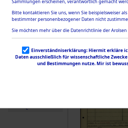
Häftlings
Sammlungen erscheinen, verantwortlich gemacht wer
Todesmärsche
Ergebnisbo
5.3.1 Alliierte
Bitte
kontaktieren
Sie uns, wenn Sie beispielsweiser al
Erhebungen
bestimmter personenbezogener Daten nicht zustimme
zu
Branch - fü
Todesmärsch
en
Sie möchten mehr über die Datenrichtlinie der Arolsen
Friedhöfen
5.3.2
Versuchte
Identifizierun
Todesmärs
Einverständniserklärung: Hiermit erkläre i
g
Daten ausschließlich für wissenschaftliche Zweck
5.3.3
(84613587
Todesmärsch
und Bestimmungen nutze. Mir ist bewuss
e /
Identifikation
unbekannter
Toter
5.3.5
Grabermittlu
ng /
Friedhofsplän
e