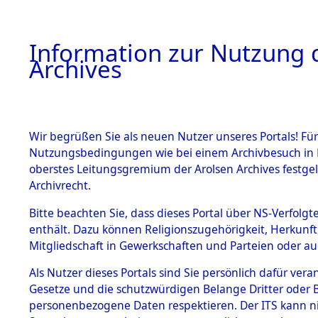
Information zur Nutzung d
Archives
HOME
BESTANDSBESCHREIBUNG
ARCHIVAL
Wir begrüßen Sie als neuen Nutzer unseres Portals! Für
Nutzungsbedingungen wie bei einem Archivbesuch in B
oberstes Leitungsgremium der Arolsen Archives festg
Archivrecht.
BESTÄNDE
Bitte beachten Sie, dass dieses Portal über NS-Verfolgte
Attempted 
enthält. Dazu können Religionszugehörigkeit, Herkunf
Mitgliedschaft in Gewerkschaften und Parteien oder auc
Dead - Cem
1.
Inhaftierungsdoku
mente
Als Nutzer dieses Portals sind Sie persönlich dafür vera
Identifizi
Gesetze und die schutzwürdigen Belange Dritter oder B
5. Verschiedenes
personenbezogene Daten respektieren. Der ITS kann nic
5.3