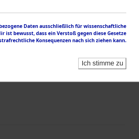
nbezogene Daten ausschließlich für wissenschaftliche
 ist bewusst, dass ein Verstoß gegen diese Gesetze
rafrechtliche Konsequenzen nach sich ziehen kann.
Identification of Unknown Dead - Cemeteries:
 der Identifizierung anhand von Häftlingsnummern:
s- und Ergebnisbogen des ITS - Records Branch - für
Ich stimme zu
rte Tote nach Friedhöfen auf den Stationen der
che.