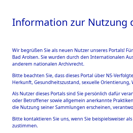
Information zur Nutzung d
Wir begrüßen Sie als neuen Nutzer unseres Portals! Fü
HOME
BESTANDSB
Bad Arolsen. Sie wurden durch den Internationalen Au
anderem nationalen Archivrecht.
BESTÄNDE
Attempted 
Bitte beachten Sie, dass dieses Portal über NS-Verfolgt
Herkunft, Gesundheitszustand, sexuelle Orientierung, 
Ergebnisse
1.
Inhaftierungsdoku
Als Nutzer dieses Portals sind Sie persönlich dafür ver
mente
Auswertung
oder Betroffener sowie allgemein anerkannte Praktiken
5. Verschiedenes
die Nutzung seiner Sammlungen erscheinen, verantwo
identifizi
5.3
Bitte
kontaktieren
Sie uns, wenn Sie beispielsweiser a
Todesmärsche
zustimmen.
5.3.1 Alliierte
Todesmärs
Erhebungen