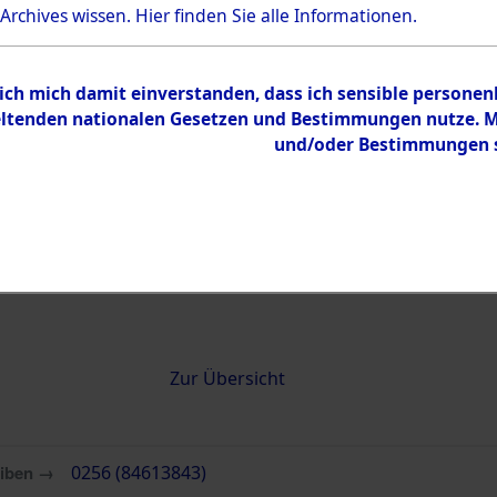
 Archives wissen.
Hier
finden Sie alle Informationen.
0256 (84613843)
 ich mich damit einverstanden, dass ich sensible persone
tenden nationalen Gesetzen und Bestimmungen nutze. Mir
und/oder Bestimmungen st
Übergeordnetes
Attempted 
Dokument
Ergebnisse
Auswertung
identifizie
Todesmärs
Inhalt
Zur Übersicht
eiben →
0256 (84613843)