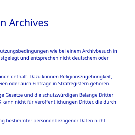
n Archives
TIONS ONLINE
n Nutzungsbedingungen wie bei einem Archivbesuch in
festgelegt und entsprechen nicht deutschem oder
ead - Cemeteries:
rsonen enthält. Dazu können Religionszugehörigkeit,
en oder auch Einträge in Strafregistern gehören.
 von Häftlingsnummern:
tige Gesetze und die schutzwürdigen Belange Dritter
S - Records Branch - für
ann nicht für Veröffentlichungen Dritter, die durch
 den Stationen der
hung bestimmter personenbezogener Daten nicht
87)
→
0256 (84613843)