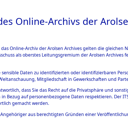
a
A
es Online-Archivs der Arolse
DIGITAL COLLEC
r das Online-Archiv der Arolsen Archives gelten die gleiche
ESCHREIBUNG
ARCHIVALE
ÜBERSICHT
BILD
sschuss als oberstes Leitungsgremium der Arolsen Archives 
Identification of Unknown D
e sensible Daten zu identifizierten oder identifizierbaren Pe
Weltanschauung, Mitgliedschaft in Gewerkschaften und Partei
 der Identifizierung anhand
antwortlich, dass Sie das Recht auf die Privatsphäre und sons
s- und Ergebnisbogen des IT
 in Bezug auf personenbezogene Daten respektieren. Der ITS k
rtlich gemacht werden.
erte Tote nach Friedhöfen auf
ls Angehöriger aus berechtigten Gründen einer Veröffentlic
che.
→
0015 Buch 2 (846135