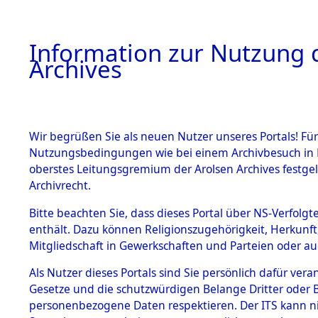
Information zur Nutzung d
Archives
HOME
BESTANDSBESCHREIBUNG
ARCHIVAL
Wir begrüßen Sie als neuen Nutzer unseres Portals! Für
Nutzungsbedingungen wie bei einem Archivbesuch in B
oberstes Leitungsgremium der Arolsen Archives festg
Archivrecht.
BESTÄNDE
Bitte beachten Sie, dass dieses Portal über NS-Verfolgte
Attempted 
enthält. Dazu können Religionszugehörigkeit, Herkunf
Mitgliedschaft in Gewerkschaften und Parteien oder auc
Dead - Cem
1.
Inhaftierungsdoku
mente
Als Nutzer dieses Portals sind Sie persönlich dafür vera
Identifizi
Gesetze und die schutzwürdigen Belange Dritter oder B
5. Verschiedenes
personenbezogene Daten respektieren. Der ITS kann nic
5.3