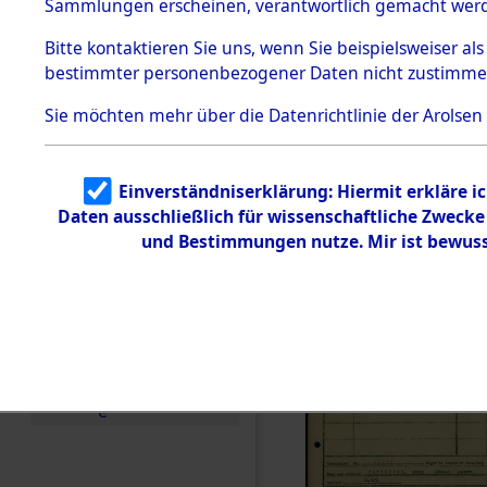
Häftlings
Sammlungen erscheinen, verantwortlich gemacht wer
Todesmärsche
Ergebnisbo
5.3.1 Alliierte
Bitte
kontaktieren
Sie uns, wenn Sie beispielsweiser al
Erhebungen
bestimmter personenbezogener Daten nicht zustimme
zu
Branch - fü
Todesmärsch
en
Sie möchten mehr über die Datenrichtlinie der Arolsen
Friedhöfen
5.3.2
Versuchte
Identifizierun
Todesmärs
Einverständniserklärung: Hiermit erkläre i
g
Daten ausschließlich für wissenschaftliche Zweck
5.3.3
(84613587
Todesmärsch
und Bestimmungen nutze. Mir ist bewuss
e /
Identifikation
unbekannter
Toter
5.3.5
Grabermittlu
ng /
Friedhofsplän
e