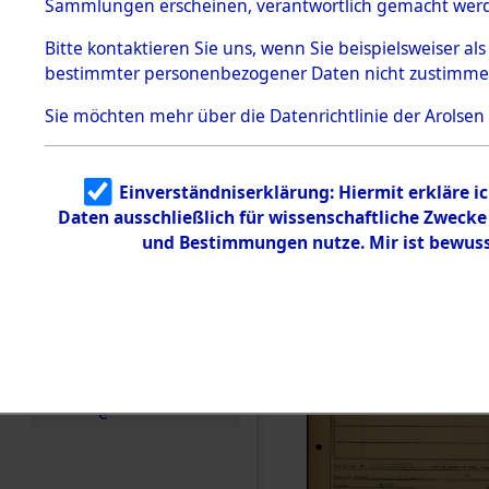
Häftlings
Sammlungen erscheinen, verantwortlich gemacht wer
Todesmärsche
Ergebnisbo
5.3.1 Alliierte
Bitte
kontaktieren
Sie uns, wenn Sie beispielsweiser al
Erhebungen
bestimmter personenbezogener Daten nicht zustimme
zu
Branch - fü
Todesmärsch
en
Sie möchten mehr über die Datenrichtlinie der Arolsen
Friedhöfen
5.3.2
Versuchte
Identifizierun
Todesmärs
Einverständniserklärung: Hiermit erkläre i
g
Daten ausschließlich für wissenschaftliche Zweck
5.3.3
(84613587
Todesmärsch
und Bestimmungen nutze. Mir ist bewuss
e /
Identifikation
unbekannter
Toter
5.3.5
Grabermittlu
ng /
Friedhofsplän
e