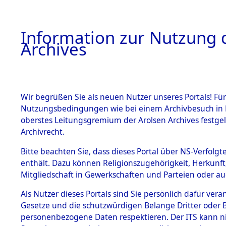
Information zur Nutzung d
Archives
HOME
BESTANDSBESCHREIBUNG
ARCHIVAL
Wir begrüßen Sie als neuen Nutzer unseres Portals! Für
Nutzungsbedingungen wie bei einem Archivbesuch in B
oberstes Leitungsgremium der Arolsen Archives festg
Archivrecht.
BESTÄNDE
Bitte beachten Sie, dass dieses Portal über NS-Verfolgte
Attempted 
enthält. Dazu können Religionszugehörigkeit, Herkunf
Mitgliedschaft in Gewerkschaften und Parteien oder auc
Dead - Cem
1.
Inhaftierungsdoku
mente
Als Nutzer dieses Portals sind Sie persönlich dafür vera
Identifizi
Gesetze und die schutzwürdigen Belange Dritter oder B
5. Verschiedenes
personenbezogene Daten respektieren. Der ITS kann nic
5.3