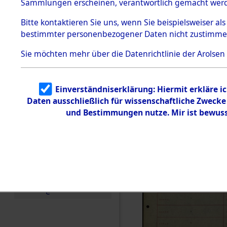
Häftlings
Sammlungen erscheinen, verantwortlich gemacht wer
Todesmärsche
Ergebnisbo
5.3.1 Alliierte
Bitte
kontaktieren
Sie uns, wenn Sie beispielsweiser al
Erhebungen
bestimmter personenbezogener Daten nicht zustimme
zu
Branch - fü
Todesmärsch
en
Sie möchten mehr über die Datenrichtlinie der Arolsen
Friedhöfen
5.3.2
Versuchte
Identifizierun
Todesmärs
Einverständniserklärung: Hiermit erkläre i
g
Daten ausschließlich für wissenschaftliche Zweck
5.3.3
0004 (846
Todesmärsch
und Bestimmungen nutze. Mir ist bewuss
e /
Identifikation
unbekannter
Toter
5.3.5
Grabermittlu
ng /
Friedhofsplän
e