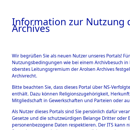
Information zur Nutzung d
Archives
HOME
BESTANDSBESCHREIBUNG
ARCHIVAL
Wir begrüßen Sie als neuen Nutzer unseres Portals! Für
Nutzungsbedingungen wie bei einem Archivbesuch in B
oberstes Leitungsgremium der Arolsen Archives festg
Archivrecht.
BESTÄNDE
Bitte beachten Sie, dass dieses Portal über NS-Verfolgte
Attempted 
enthält. Dazu können Religionszugehörigkeit, Herkunf
Mitgliedschaft in Gewerkschaften und Parteien oder auc
Dead - Cem
1.
Inhaftierungsdoku
mente
Als Nutzer dieses Portals sind Sie persönlich dafür vera
Identifizi
Gesetze und die schutzwürdigen Belange Dritter oder B
5. Verschiedenes
personenbezogene Daten respektieren. Der ITS kann nic
5.3