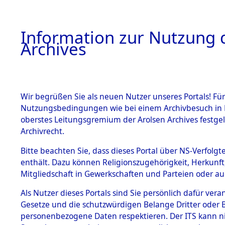
Information zur Nutzung d
Archives
HOME
BESTANDSBESCHREIBUNG
ARCHIVAL
Wir begrüßen Sie als neuen Nutzer unseres Portals! Für
Nutzungsbedingungen wie bei einem Archivbesuch in B
oberstes Leitungsgremium der Arolsen Archives festg
Archivrecht.
BESTÄNDE
Bitte beachten Sie, dass dieses Portal über NS-Verfolgte
Attempted 
enthält. Dazu können Religionszugehörigkeit, Herkunf
Mitgliedschaft in Gewerkschaften und Parteien oder auc
Dead - Cem
1.
Inhaftierungsdoku
mente
Als Nutzer dieses Portals sind Sie persönlich dafür vera
Identifizi
Gesetze und die schutzwürdigen Belange Dritter oder B
5. Verschiedenes
personenbezogene Daten respektieren. Der ITS kann nic
5.3