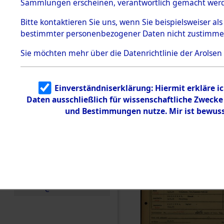
Häftlings
Sammlungen erscheinen, verantwortlich gemacht wer
Todesmärsche
Ergebnisbo
5.3.1 Alliierte
Bitte
kontaktieren
Sie uns, wenn Sie beispielsweiser al
Erhebungen
bestimmter personenbezogener Daten nicht zustimme
zu
Branch - fü
Todesmärsch
en
Sie möchten mehr über die Datenrichtlinie der Arolsen
Friedhöfen
5.3.2
Versuchte
Identifizierun
Todesmärs
Einverständniserklärung: Hiermit erkläre i
g
Daten ausschließlich für wissenschaftliche Zweck
5.3.3
0014 (846
Todesmärsch
und Bestimmungen nutze. Mir ist bewuss
e /
Identifikation
unbekannter
Toter
5.3.5
Grabermittlu
ng /
Friedhofsplän
e