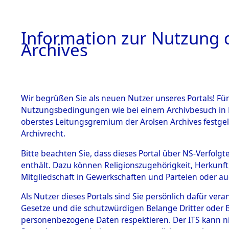
Information zur Nutzung d
Archives
HOME
BESTANDSBESCHREIBUNG
ARCHIVAL
Wir begrüßen Sie als neuen Nutzer unseres Portals! Für
Nutzungsbedingungen wie bei einem Archivbesuch in B
oberstes Leitungsgremium der Arolsen Archives festg
Archivrecht.
BESTÄNDE
Bitte beachten Sie, dass dieses Portal über NS-Verfolgte
Attempted 
enthält. Dazu können Religionszugehörigkeit, Herkunf
Mitgliedschaft in Gewerkschaften und Parteien oder auc
Dead - Cem
1.
Inhaftierungsdoku
mente
Als Nutzer dieses Portals sind Sie persönlich dafür vera
Identifizi
Gesetze und die schutzwürdigen Belange Dritter oder B
5. Verschiedenes
personenbezogene Daten respektieren. Der ITS kann nic
5.3