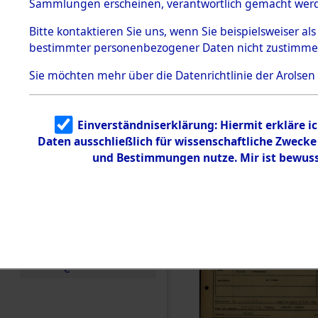
Häftlings
Sammlungen erscheinen, verantwortlich gemacht wer
Todesmärsche
Ergebnisbo
5.3.1 Alliierte
Bitte
kontaktieren
Sie uns, wenn Sie beispielsweiser al
Erhebungen
bestimmter personenbezogener Daten nicht zustimme
zu
Branch - fü
Todesmärsch
en
Sie möchten mehr über die Datenrichtlinie der Arolsen
Friedhöfen
5.3.2
Versuchte
Identifizierun
Todesmärs
Einverständniserklärung: Hiermit erkläre i
g
Daten ausschließlich für wissenschaftliche Zweck
5.3.3
0046 (846
Todesmärsch
und Bestimmungen nutze. Mir ist bewuss
e /
Identifikation
unbekannter
Toter
5.3.5
Grabermittlu
ng /
Friedhofsplän
e