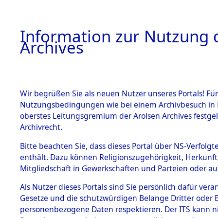
Information zur Nutzung d
Archives
HOME
BESTANDSBESCHREIBUNG
ARCHIVAL
Wir begrüßen Sie als neuen Nutzer unseres Portals! Für
Nutzungsbedingungen wie bei einem Archivbesuch in B
oberstes Leitungsgremium der Arolsen Archives festg
Archivrecht.
BESTÄNDE
Bitte beachten Sie, dass dieses Portal über NS-Verfolgte
Attempted 
enthält. Dazu können Religionszugehörigkeit, Herkunf
Mitgliedschaft in Gewerkschaften und Parteien oder auc
Dead - Cem
1.
Inhaftierungsdoku
mente
Als Nutzer dieses Portals sind Sie persönlich dafür vera
Identifizi
Gesetze und die schutzwürdigen Belange Dritter oder B
5. Verschiedenes
personenbezogene Daten respektieren. Der ITS kann nic
5.3