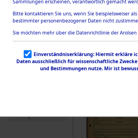
Häftlings
Sammlungen erscheinen, verantwortlich gemacht wer
Todesmärsche
Ergebnisbo
5.3.1 Alliierte
Bitte
kontaktieren
Sie uns, wenn Sie beispielsweiser al
Erhebungen
bestimmter personenbezogener Daten nicht zustimme
zu
Branch - fü
Todesmärsch
en
Sie möchten mehr über die Datenrichtlinie der Arolsen
Friedhöfen
5.3.2
Versuchte
Identifizierun
Todesmärs
Einverständniserklärung: Hiermit erkläre i
g
Daten ausschließlich für wissenschaftliche Zweck
5.3.3
0126 (846
Todesmärsch
und Bestimmungen nutze. Mir ist bewuss
e /
Identifikation
unbekannter
Toter
5.3.5
Grabermittlu
ng /
Friedhofsplän
e