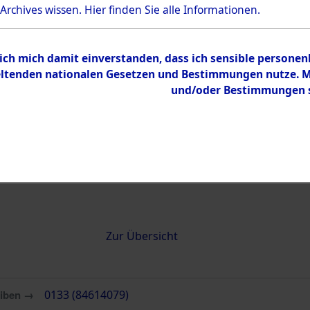
 Archives wissen.
Hier
finden Sie alle Informationen.
0133 (84614079)
 ich mich damit einverstanden, dass ich sensible persone
tenden nationalen Gesetzen und Bestimmungen nutze. Mir
und/oder Bestimmungen st
Übergeordnetes
Attempted 
Dokument
Ergebnisse
Auswertung
identifizie
Todesmärs
Inhalt
Zur Übersicht
eiben →
0133 (84614079)