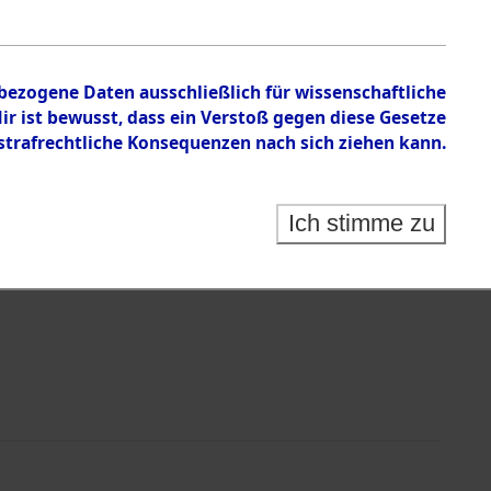
nbezogene Daten ausschließlich für wissenschaftliche
 ist bewusst, dass ein Verstoß gegen diese Gesetze
rafrechtliche Konsequenzen nach sich ziehen kann.
Identification of Unknown Dead - Cemeteries:
 der Identifizierung anhand von Häftlingsnummern:
s- und Ergebnisbogen des ITS - Records Branch - für
Ich stimme zu
rte Tote nach Friedhöfen auf den Stationen der
che.