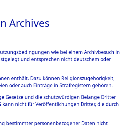
n Archives
TIONS ONLINE
n Nutzungsbedingungen wie bei einem Archivbesuch in
festgelegt und entsprechen nicht deutschem oder
ead - Cemeteries:
rsonen enthält. Dazu können Religionszugehörigkeit,
en oder auch Einträge in Strafregistern gehören.
 von Häftlingsnummern:
tige Gesetze und die schutzwürdigen Belange Dritter
S - Records Branch - für
ann nicht für Veröffentlichungen Dritter, die durch
 den Stationen der
hung bestimmter personenbezogener Daten nicht
133 (84614079)