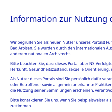
Information zur Nutzung d
Wir begrüßen Sie als neuen Nutzer unseres Portals! Fü
HOME
BESTANDSB
Bad Arolsen. Sie wurden durch den Internationalen Au
anderem nationalen Archivrecht.
BESTÄNDE
Attempted 
Bitte beachten Sie, dass dieses Portal über NS-Verfolgt
Herkunft, Gesundheitszustand, sexuelle Orientierung, 
Ergebnisse
1.
Inhaftierungsdoku
Als Nutzer dieses Portals sind Sie persönlich dafür ver
mente
Auswertung
oder Betroffener sowie allgemein anerkannte Praktiken
5. Verschiedenes
die Nutzung seiner Sammlungen erscheinen, verantwo
identifizi
5.3
Bitte
kontaktieren
Sie uns, wenn Sie beispielsweiser a
Todesmärsche
zustimmen.
5.3.1 Alliierte
Todesmärs
Erhebungen