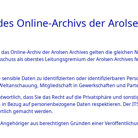
a
A
es Online-Archivs der Arolse
DIGITAL COLLEC
r das Online-Archiv der Arolsen Archives gelten die gleiche
ESCHREIBUNG
ARCHIVALE
ÜBERSICHT
BILD
sschuss als oberstes Leitungsgremium der Arolsen Archives 
Identification of Unknown D
e sensible Daten zu identifizierten oder identifizierbaren Pe
Weltanschauung, Mitgliedschaft in Gewerkschaften und Partei
 der Identifizierung anhand
antwortlich, dass Sie das Recht auf die Privatsphäre und sons
s- und Ergebnisbogen des IT
 in Bezug auf personenbezogene Daten respektieren. Der ITS k
rtlich gemacht werden.
erte Tote nach Friedhöfen auf
ls Angehöriger aus berechtigten Gründen einer Veröffentlic
che.
→
0017 (84613946)
→
0