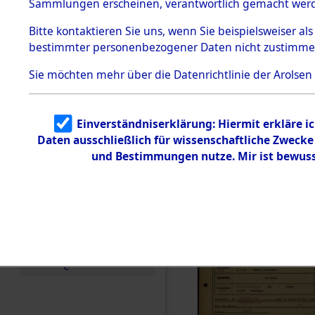
Häftlings
Sammlungen erscheinen, verantwortlich gemacht wer
Todesmärsche
Ergebnisbo
5.3.1 Alliierte
Bitte
kontaktieren
Sie uns, wenn Sie beispielsweiser al
Erhebungen
bestimmter personenbezogener Daten nicht zustimme
zu
Branch - fü
Todesmärsch
en
Sie möchten mehr über die Datenrichtlinie der Arolsen
Friedhöfen
5.3.2
Versuchte
Identifizierun
Todesmärs
Einverständniserklärung: Hiermit erkläre i
g
Daten ausschließlich für wissenschaftliche Zweck
5.3.3
0140 (846
Todesmärsch
und Bestimmungen nutze. Mir ist bewuss
e /
Identifikation
unbekannter
Toter
5.3.5
Grabermittlu
ng /
Friedhofsplän
e