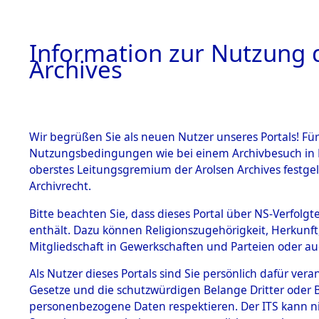
Information zur Nutzung d
Archives
HOME
BESTANDSBESCHREIBUNG
ARCHIVAL
Wir begrüßen Sie als neuen Nutzer unseres Portals! Für
Nutzungsbedingungen wie bei einem Archivbesuch in B
oberstes Leitungsgremium der Arolsen Archives festg
Archivrecht.
BESTÄNDE
Bitte beachten Sie, dass dieses Portal über NS-Verfolgte
Attempted 
enthält. Dazu können Religionszugehörigkeit, Herkunf
Mitgliedschaft in Gewerkschaften und Parteien oder auc
Dead - Cem
1.
Inhaftierungsdoku
mente
Als Nutzer dieses Portals sind Sie persönlich dafür vera
Identifizi
Gesetze und die schutzwürdigen Belange Dritter oder B
5. Verschiedenes
personenbezogene Daten respektieren. Der ITS kann nic
5.3