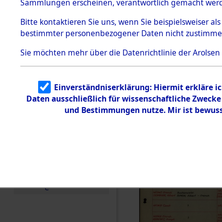
Häftlings
Sammlungen erscheinen, verantwortlich gemacht wer
Todesmärsche
Ergebnisbo
5.3.1 Alliierte
Bitte
kontaktieren
Sie uns, wenn Sie beispielsweiser al
Erhebungen
bestimmter personenbezogener Daten nicht zustimme
zu
Branch - fü
Todesmärsch
en
Sie möchten mehr über die Datenrichtlinie der Arolsen
Friedhöfen
5.3.2
Versuchte
Identifizierun
Todesmärs
Einverständniserklärung: Hiermit erkläre i
g
Daten ausschließlich für wissenschaftliche Zweck
5.3.3
0008 (846
Todesmärsch
und Bestimmungen nutze. Mir ist bewuss
e /
Identifikation
unbekannter
Toter
5.3.5
Grabermittlu
ng /
Friedhofsplän
e