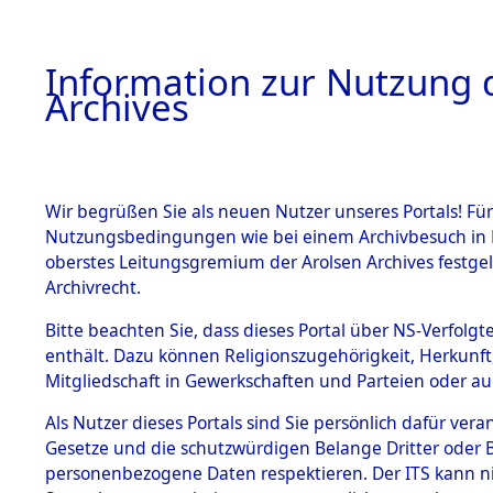
Information zur Nutzung d
Archives
HOME
BESTANDSBESCHREIBUNG
ARCHIVAL
Wir begrüßen Sie als neuen Nutzer unseres Portals! Für
Nutzungsbedingungen wie bei einem Archivbesuch in B
oberstes Leitungsgremium der Arolsen Archives festg
Archivrecht.
BESTÄNDE
Bitte beachten Sie, dass dieses Portal über NS-Verfolgte
Attempted 
enthält. Dazu können Religionszugehörigkeit, Herkunf
Mitgliedschaft in Gewerkschaften und Parteien oder auc
Dead - Cem
1.
Inhaftierungsdoku
mente
Als Nutzer dieses Portals sind Sie persönlich dafür vera
Identifizi
Gesetze und die schutzwürdigen Belange Dritter oder B
5. Verschiedenes
personenbezogene Daten respektieren. Der ITS kann nic
5.3