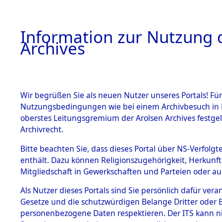
Information zur Nutzung d
Archives
HOME
BESTANDSBESCHREIBUNG
ARCHIVAL
Wir begrüßen Sie als neuen Nutzer unseres Portals! Für
Nutzungsbedingungen wie bei einem Archivbesuch in B
oberstes Leitungsgremium der Arolsen Archives festg
Archivrecht.
BESTÄNDE
Bitte beachten Sie, dass dieses Portal über NS-Verfolgte
Attempted 
enthält. Dazu können Religionszugehörigkeit, Herkunf
Mitgliedschaft in Gewerkschaften und Parteien oder auc
Dead - Cem
1.
Inhaftierungsdoku
mente
Als Nutzer dieses Portals sind Sie persönlich dafür vera
Identifizi
Gesetze und die schutzwürdigen Belange Dritter oder B
5. Verschiedenes
personenbezogene Daten respektieren. Der ITS kann nic
5.3