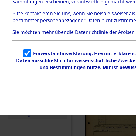
Häftlings
Sammlungen erscheinen, verantwortlich gemacht wer
Todesmärsche
Ergebnisbo
5.3.1 Alliierte
Bitte
kontaktieren
Sie uns, wenn Sie beispielsweiser al
Erhebungen
bestimmter personenbezogener Daten nicht zustimme
zu
Branch - fü
Todesmärsch
en
Sie möchten mehr über die Datenrichtlinie der Arolsen
Friedhöfen
5.3.2
Versuchte
Identifizierun
Todesmärs
Einverständniserklärung: Hiermit erkläre i
g
Daten ausschließlich für wissenschaftliche Zweck
5.3.3
0035 (846
Todesmärsch
und Bestimmungen nutze. Mir ist bewuss
e /
Identifikation
unbekannter
Toter
5.3.5
Grabermittlu
ng /
Friedhofsplän
e