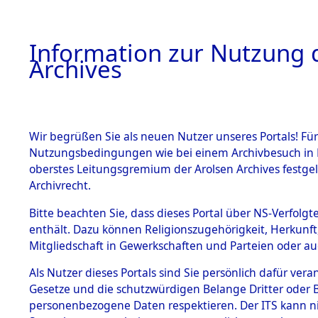
Information zur Nutzung d
Archives
HOME
BESTANDSBESCHREIBUNG
ARCHIVAL
Wir begrüßen Sie als neuen Nutzer unseres Portals! Für
Nutzungsbedingungen wie bei einem Archivbesuch in B
oberstes Leitungsgremium der Arolsen Archives festg
Archivrecht.
BESTÄNDE
Bitte beachten Sie, dass dieses Portal über NS-Verfolgte
Attempted 
enthält. Dazu können Religionszugehörigkeit, Herkunf
Mitgliedschaft in Gewerkschaften und Parteien oder auc
Dead - Cem
1.
Inhaftierungsdoku
mente
Als Nutzer dieses Portals sind Sie persönlich dafür vera
Identifizi
Gesetze und die schutzwürdigen Belange Dritter oder B
5. Verschiedenes
personenbezogene Daten respektieren. Der ITS kann nic
5.3