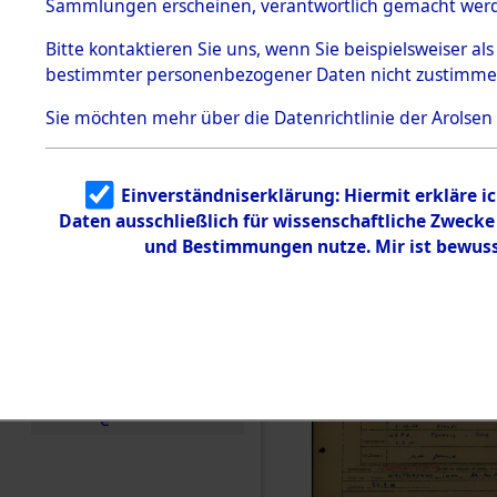
Häftlings
Sammlungen erscheinen, verantwortlich gemacht wer
Todesmärsche
Ergebnisbo
5.3.1 Alliierte
Bitte
kontaktieren
Sie uns, wenn Sie beispielsweiser al
Erhebungen
bestimmter personenbezogener Daten nicht zustimme
zu
Branch - fü
Todesmärsch
en
Sie möchten mehr über die Datenrichtlinie der Arolsen
Friedhöfen
5.3.2
Versuchte
Identifizierun
Todesmärs
Einverständniserklärung: Hiermit erkläre i
g
Daten ausschließlich für wissenschaftliche Zweck
5.3.3
0075 (846
Todesmärsch
und Bestimmungen nutze. Mir ist bewuss
e /
Identifikation
unbekannter
Toter
5.3.5
Grabermittlu
ng /
Friedhofsplän
e