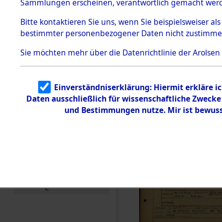
Häftlings
Sammlungen erscheinen, verantwortlich gemacht wer
Todesmärsche
Ergebnisbo
5.3.1 Alliierte
Bitte
kontaktieren
Sie uns, wenn Sie beispielsweiser al
Erhebungen
bestimmter personenbezogener Daten nicht zustimme
zu
Branch - fü
Todesmärsch
en
Sie möchten mehr über die Datenrichtlinie der Arolsen
Friedhöfen
5.3.2
Versuchte
Identifizierun
Todesmärs
Einverständniserklärung: Hiermit erkläre i
g
Daten ausschließlich für wissenschaftliche Zweck
5.3.3
0108 (846
Todesmärsch
und Bestimmungen nutze. Mir ist bewuss
e /
Identifikation
unbekannter
Toter
5.3.5
Grabermittlu
ng /
Friedhofsplän
e