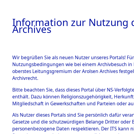
Information zur Nutzung d
Archives
HOME
BESTANDSBESCHREIBUNG
ARCHIVAL
Wir begrüßen Sie als neuen Nutzer unseres Portals! Für
Nutzungsbedingungen wie bei einem Archivbesuch in B
oberstes Leitungsgremium der Arolsen Archives festg
Archivrecht.
BESTÄNDE
Bitte beachten Sie, dass dieses Portal über NS-Verfolgte
Attempted 
enthält. Dazu können Religionszugehörigkeit, Herkunf
Mitgliedschaft in Gewerkschaften und Parteien oder auc
Dead - Cem
1.
Inhaftierungsdoku
mente
Als Nutzer dieses Portals sind Sie persönlich dafür vera
Identifizi
Gesetze und die schutzwürdigen Belange Dritter oder B
5. Verschiedenes
personenbezogene Daten respektieren. Der ITS kann nic
5.3