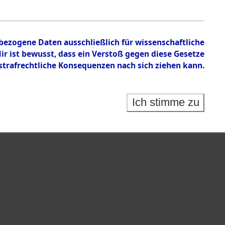
nbezogene Daten ausschließlich für wissenschaftliche
 ist bewusst, dass ein Verstoß gegen diese Gesetze
rafrechtliche Konsequenzen nach sich ziehen kann.
Identification of Unknown Dead - Cemeteries:
 der Identifizierung anhand von Häftlingsnummern:
s- und Ergebnisbogen des ITS - Records Branch - für
Ich stimme zu
rte Tote nach Friedhöfen auf den Stationen der
che.