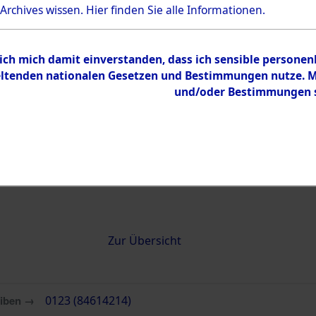
 Archives wissen.
Hier
finden Sie alle Informationen.
0123 (84614214)
 ich mich damit einverstanden, dass ich sensible persone
tenden nationalen Gesetzen und Bestimmungen nutze. Mir
und/oder Bestimmungen st
Übergeordnetes
Attempted 
Dokument
Ergebnisse
Auswertung
identifizie
Todesmärs
Inhalt
Zur Übersicht
eiben →
0123 (84614214)