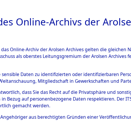
a
A
es Online-Archivs der Arolse
DIGITAL COLLEC
r das Online-Archiv der Arolsen Archives gelten die gleiche
ESCHREIBUNG
ARCHIVALE
ÜBERSICHT
BILD
sschuss als oberstes Leitungsgremium der Arolsen Archives 
Identification of Unknown D
e sensible Daten zu identifizierten oder identifizierbaren Pe
Weltanschauung, Mitgliedschaft in Gewerkschaften und Partei
 der Identifizierung anhand
antwortlich, dass Sie das Recht auf die Privatsphäre und sons
s- und Ergebnisbogen des IT
 in Bezug auf personenbezogene Daten respektieren. Der ITS k
rtlich gemacht werden.
erte Tote nach Friedhöfen auf
ls Angehöriger aus berechtigten Gründen einer Veröffentlic
che.
→
0018 (84614091)
→
0