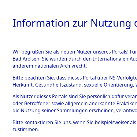
Information zur Nutzung d
Wir begrüßen Sie als neuen Nutzer unseres Portals! Fü
HOME
BESTANDSB
Bad Arolsen. Sie wurden durch den Internationalen Au
anderem nationalen Archivrecht.
BESTÄNDE
Attempted 
Bitte beachten Sie, dass dieses Portal über NS-Verfolgt
Herkunft, Gesundheitszustand, sexuelle Orientierung, 
Ergebnisse
1.
Inhaftierungsdoku
Als Nutzer dieses Portals sind Sie persönlich dafür ver
mente
Auswertung
oder Betroffener sowie allgemein anerkannte Praktiken
5. Verschiedenes
die Nutzung seiner Sammlungen erscheinen, verantwo
identifizi
5.3
Bitte
kontaktieren
Sie uns, wenn Sie beispielsweiser a
Todesmärsche
zustimmen.
5.3.1 Alliierte
Todesmärs
Erhebungen