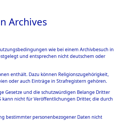
n Archives
TIONS ONLINE
n Nutzungsbedingungen wie bei einem Archivbesuch in
festgelegt und entsprechen nicht deutschem oder
ead - Cemeteries:
rsonen enthält. Dazu können Religionszugehörigkeit,
en oder auch Einträge in Strafregistern gehören.
 von Häftlingsnummern:
tige Gesetze und die schutzwürdigen Belange Dritter
S - Records Branch - für
ann nicht für Veröffentlichungen Dritter, die durch
 den Stationen der
hung bestimmter personenbezogener Daten nicht
123 (84614214)