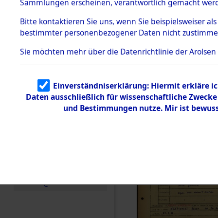
Häftlings
Sammlungen erscheinen, verantwortlich gemacht wer
Todesmärsche
Ergebnisbo
5.3.1 Alliierte
Bitte
kontaktieren
Sie uns, wenn Sie beispielsweiser al
Erhebungen
bestimmter personenbezogener Daten nicht zustimme
zu
Branch - fü
Todesmärsch
en
Sie möchten mehr über die Datenrichtlinie der Arolsen
Friedhöfen
5.3.2
Versuchte
Identifizierun
Todesmärs
Einverständniserklärung: Hiermit erkläre i
g
Daten ausschließlich für wissenschaftliche Zweck
5.3.3
0201 (846
Todesmärsch
und Bestimmungen nutze. Mir ist bewuss
e /
Identifikation
unbekannter
Toter
5.3.5
Grabermittlu
ng /
Friedhofsplän
e