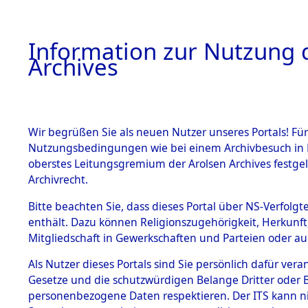
Information zur Nutzung d
Archives
HOME
BESTANDSBESCHREIBUNG
ARCHIVAL
Wir begrüßen Sie als neuen Nutzer unseres Portals! Für
Nutzungsbedingungen wie bei einem Archivbesuch in B
oberstes Leitungsgremium der Arolsen Archives festg
Archivrecht.
BESTÄNDE
Bitte beachten Sie, dass dieses Portal über NS-Verfolgte
Attempted 
enthält. Dazu können Religionszugehörigkeit, Herkunf
Mitgliedschaft in Gewerkschaften und Parteien oder auc
Dead - Cem
1.
Inhaftierungsdoku
mente
Als Nutzer dieses Portals sind Sie persönlich dafür vera
Identifizi
Gesetze und die schutzwürdigen Belange Dritter oder B
5. Verschiedenes
personenbezogene Daten respektieren. Der ITS kann nic
5.3