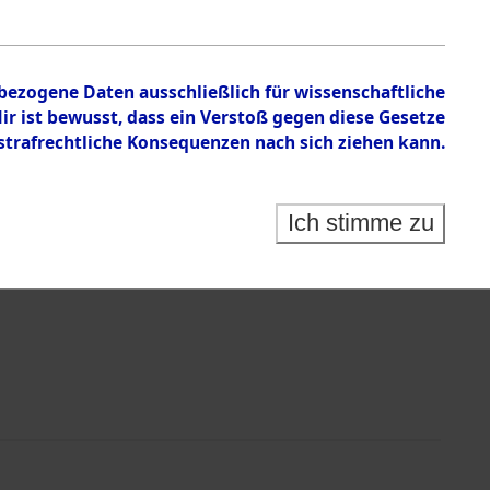
nbezogene Daten ausschließlich für wissenschaftliche
 ist bewusst, dass ein Verstoß gegen diese Gesetze
rafrechtliche Konsequenzen nach sich ziehen kann.
Identification of Unknown Dead - Cemeteries:
 der Identifizierung anhand von Häftlingsnummern:
s- und Ergebnisbogen des ITS - Records Branch - für
Ich stimme zu
rte Tote nach Friedhöfen auf den Stationen der
che.