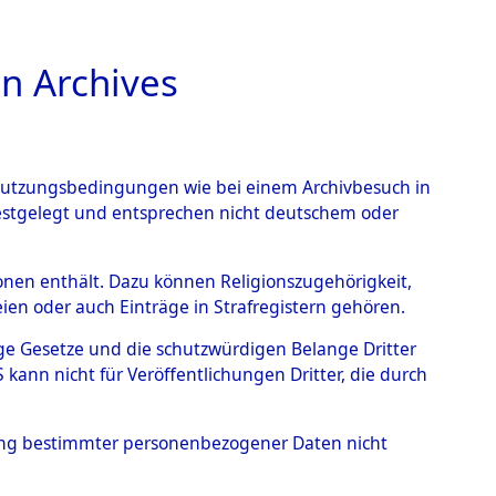
n Archives
TIONS ONLINE
n Nutzungsbedingungen wie bei einem Archivbesuch in
festgelegt und entsprechen nicht deutschem oder
ead - Cemeteries:
rsonen enthält. Dazu können Religionszugehörigkeit,
en oder auch Einträge in Strafregistern gehören.
 von Häftlingsnummern:
tige Gesetze und die schutzwürdigen Belange Dritter
S - Records Branch - für
ann nicht für Veröffentlichungen Dritter, die durch
 den Stationen der
hung bestimmter personenbezogener Daten nicht
217 (84614308)