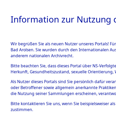
Information zur Nutzung d
Wir begrüßen Sie als neuen Nutzer unseres Portals! Fü
HOME
BESTANDSB
Bad Arolsen. Sie wurden durch den Internationalen Au
anderem nationalen Archivrecht.
BESTÄNDE
Attempted 
Bitte beachten Sie, dass dieses Portal über NS-Verfolgt
Herkunft, Gesundheitszustand, sexuelle Orientierung, 
Ergebnisse
1.
Inhaftierungsdoku
Als Nutzer dieses Portals sind Sie persönlich dafür ver
mente
Auswertung
oder Betroffener sowie allgemein anerkannte Praktiken
5. Verschiedenes
die Nutzung seiner Sammlungen erscheinen, verantwo
identifizi
5.3
Bitte
kontaktieren
Sie uns, wenn Sie beispielsweiser a
Todesmärsche
zustimmen.
5.3.1 Alliierte
Todesmärs
Erhebungen