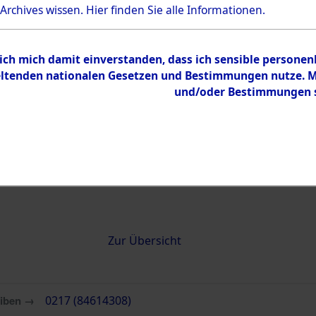
 Archives wissen.
Hier
finden Sie alle Informationen.
0217 (84614308)
 ich mich damit einverstanden, dass ich sensible persone
tenden nationalen Gesetzen und Bestimmungen nutze. Mir
und/oder Bestimmungen st
Übergeordnetes
Attempted 
Dokument
Ergebnisse
Auswertung
identifizie
Todesmärs
Inhalt
Zur Übersicht
eiben →
0217 (84614308)