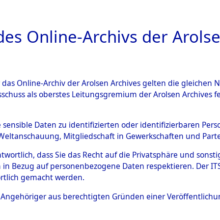
a
A
es Online-Archivs der Arolse
DIGITAL COLLEC
r das Online-Archiv der Arolsen Archives gelten die gleiche
ESCHREIBUNG
ARCHIVALE
ÜBERSICHT
BILD
sschuss als oberstes Leitungsgremium der Arolsen Archives 
Identification of Unknown D
e sensible Daten zu identifizierten oder identifizierbaren Pe
Weltanschauung, Mitgliedschaft in Gewerkschaften und Partei
 der Identifizierung anhand
antwortlich, dass Sie das Recht auf die Privatsphäre und sons
s- und Ergebnisbogen des IT
 in Bezug auf personenbezogene Daten respektieren. Der ITS k
rtlich gemacht werden.
erte Tote nach Friedhöfen auf
ls Angehöriger aus berechtigten Gründen einer Veröffentlic
che.
→
0018 (84614091)
→
0