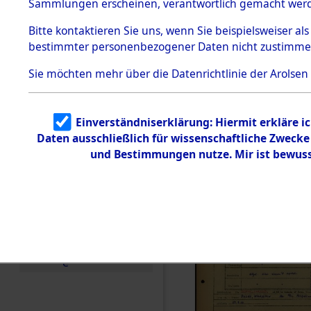
Häftlings
Sammlungen erscheinen, verantwortlich gemacht wer
Todesmärsche
Ergebnisbo
5.3.1 Alliierte
Bitte
kontaktieren
Sie uns, wenn Sie beispielsweiser al
Erhebungen
bestimmter personenbezogener Daten nicht zustimme
zu
Branch - fü
Todesmärsch
en
Sie möchten mehr über die Datenrichtlinie der Arolsen
Friedhöfen
5.3.2
Versuchte
Identifizierun
Todesmärs
Einverständniserklärung: Hiermit erkläre i
g
Daten ausschließlich für wissenschaftliche Zweck
5.3.3
0247 (846
Todesmärsch
und Bestimmungen nutze. Mir ist bewuss
e /
Identifikation
unbekannter
Toter
5.3.5
Grabermittlu
ng /
Friedhofsplän
e