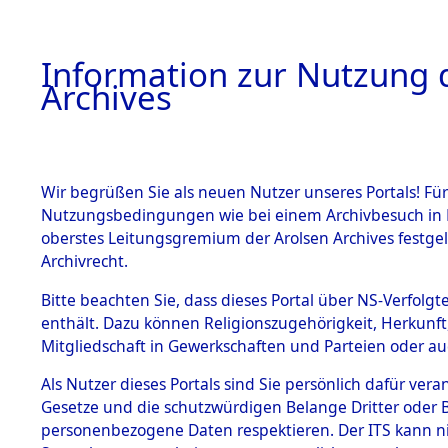
Information zur Nutzung d
Archives
HOME
BESTANDSBESCHREIBUNG
ARCHIVAL
Wir begrüßen Sie als neuen Nutzer unseres Portals! Für
Nutzungsbedingungen wie bei einem Archivbesuch in B
oberstes Leitungsgremium der Arolsen Archives festg
Archivrecht.
BESTÄNDE
Bitte beachten Sie, dass dieses Portal über NS-Verfolgte
Attempted 
enthält. Dazu können Religionszugehörigkeit, Herkunf
Mitgliedschaft in Gewerkschaften und Parteien oder auc
Dead - Cem
1.
Inhaftierungsdoku
mente
Als Nutzer dieses Portals sind Sie persönlich dafür vera
Identifizi
Gesetze und die schutzwürdigen Belange Dritter oder B
5. Verschiedenes
personenbezogene Daten respektieren. Der ITS kann nic
5.3