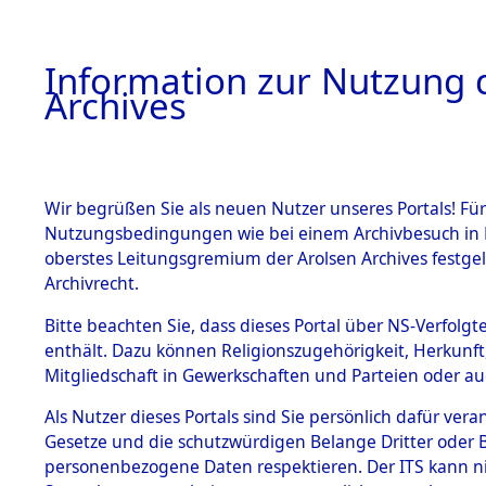
Information zur Nutzung d
Archives
HOME
BESTANDSBESCHREIBUNG
ARCHIVAL
Wir begrüßen Sie als neuen Nutzer unseres Portals! Für
Nutzungsbedingungen wie bei einem Archivbesuch in B
oberstes Leitungsgremium der Arolsen Archives festg
Archivrecht.
BESTÄNDE
Bitte beachten Sie, dass dieses Portal über NS-Verfolgte
Attempted 
enthält. Dazu können Religionszugehörigkeit, Herkunf
Mitgliedschaft in Gewerkschaften und Parteien oder auc
Dead - Cem
1.
Inhaftierungsdoku
mente
Als Nutzer dieses Portals sind Sie persönlich dafür vera
Identifizi
Gesetze und die schutzwürdigen Belange Dritter oder B
5. Verschiedenes
personenbezogene Daten respektieren. Der ITS kann nic
5.3