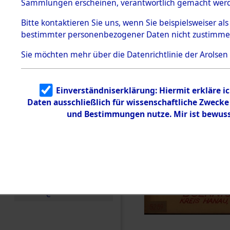
Häftlings
Sammlungen erscheinen, verantwortlich gemacht wer
Todesmärsche
Ergebnisbo
5.3.1 Alliierte
Bitte
kontaktieren
Sie uns, wenn Sie beispielsweiser al
Erhebungen
bestimmter personenbezogener Daten nicht zustimme
zu
Branch - fü
Todesmärsch
en
Sie möchten mehr über die Datenrichtlinie der Arolsen
Friedhöfen
5.3.2
Versuchte
Identifizierun
Todesmärs
Einverständniserklärung: Hiermit erkläre i
g
Daten ausschließlich für wissenschaftliche Zweck
5.3.3
Todesmärsch
und Bestimmungen nutze. Mir ist bewuss
e /
Identifikation
unbekannter
Toter
5.3.5
Grabermittlu
ng /
Friedhofsplän
e