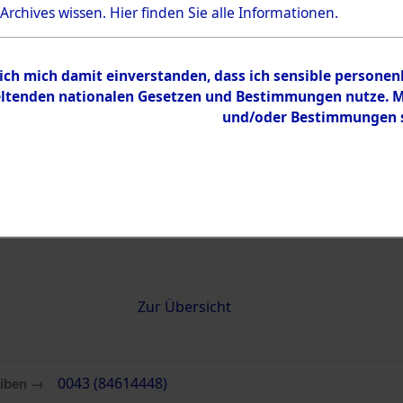
 Archives wissen.
Hier
finden Sie alle Informationen.
0043 (84614448)
 ich mich damit einverstanden, dass ich sensible persone
tenden nationalen Gesetzen und Bestimmungen nutze. Mir
und/oder Bestimmungen st
Übergeordnetes
Attempted 
Dokument
Ergebnisse
Auswertung
identifizie
Todesmärs
Inhalt
Zur Übersicht
eiben →
0043 (84614448)