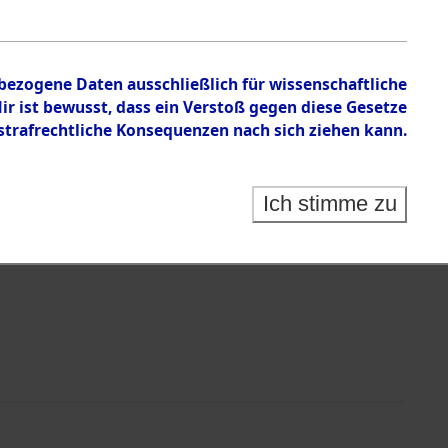
nbezogene Daten ausschließlich für wissenschaftliche
 ist bewusst, dass ein Verstoß gegen diese Gesetze
rafrechtliche Konsequenzen nach sich ziehen kann.
Identification of Unknown Dead - Cemeteries:
 der Identifizierung anhand von Häftlingsnummern:
s- und Ergebnisbogen des ITS - Records Branch - für
Ich stimme zu
rte Tote nach Friedhöfen auf den Stationen der
che.