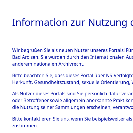
Information zur Nutzung d
Wir begrüßen Sie als neuen Nutzer unseres Portals! Fü
HOME
BESTANDSB
Bad Arolsen. Sie wurden durch den Internationalen Au
anderem nationalen Archivrecht.
BESTÄNDE
Attempted 
Bitte beachten Sie, dass dieses Portal über NS-Verfolgt
Herkunft, Gesundheitszustand, sexuelle Orientierung, 
Ergebnisse
1.
Inhaftierungsdoku
Als Nutzer dieses Portals sind Sie persönlich dafür ver
mente
Auswertung
oder Betroffener sowie allgemein anerkannte Praktiken
5. Verschiedenes
die Nutzung seiner Sammlungen erscheinen, verantwo
identifizi
5.3
Bitte
kontaktieren
Sie uns, wenn Sie beispielsweiser a
Todesmärsche
zustimmen.
5.3.1 Alliierte
Todesmärs
Erhebungen