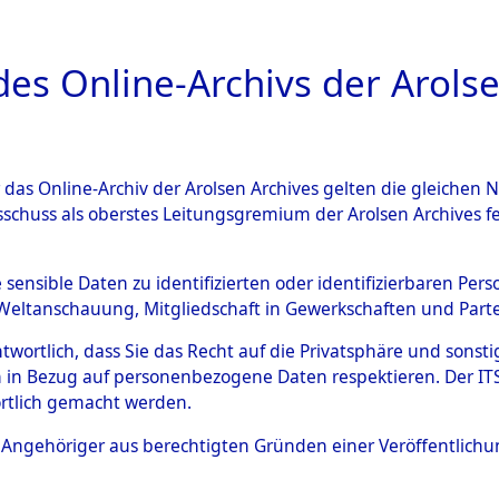
a
A
es Online-Archivs der Arolse
DIGITAL COLLEC
r das Online-Archiv der Arolsen Archives gelten die gleiche
ESCHREIBUNG
ARCHIVALE
ÜBERSICHT
BILD
sschuss als oberstes Leitungsgremium der Arolsen Archives 
Identification of Unknown D
e sensible Daten zu identifizierten oder identifizierbaren Pe
Weltanschauung, Mitgliedschaft in Gewerkschaften und Partei
 der Identifizierung anhand
antwortlich, dass Sie das Recht auf die Privatsphäre und sons
s- und Ergebnisbogen des IT
 in Bezug auf personenbezogene Daten respektieren. Der ITS k
rtlich gemacht werden.
erte Tote nach Friedhöfen auf
ls Angehöriger aus berechtigten Gründen einer Veröffentlic
che.
→
0023 (84614405)
→
0