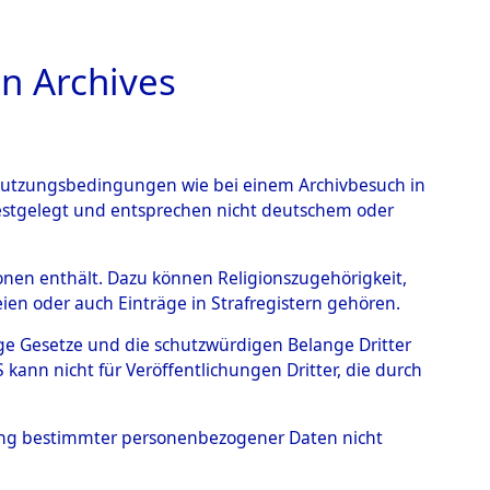
n Archives
TIONS ONLINE
n Nutzungsbedingungen wie bei einem Archivbesuch in
festgelegt und entsprechen nicht deutschem oder
ead - Cemeteries:
rsonen enthält. Dazu können Religionszugehörigkeit,
en oder auch Einträge in Strafregistern gehören.
 von Häftlingsnummern:
tige Gesetze und die schutzwürdigen Belange Dritter
S - Records Branch - für
ann nicht für Veröffentlichungen Dritter, die durch
 den Stationen der
hung bestimmter personenbezogener Daten nicht
043 (84614448)