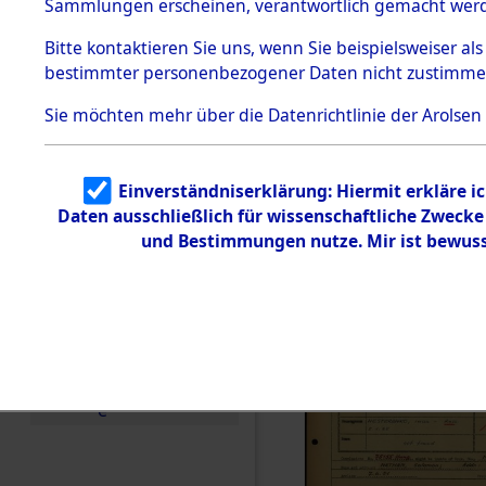
Häftlings
Sammlungen erscheinen, verantwortlich gemacht wer
Todesmärsche
Ergebnisbo
5.3.1 Alliierte
Bitte
kontaktieren
Sie uns, wenn Sie beispielsweiser al
Erhebungen
bestimmter personenbezogener Daten nicht zustimme
zu
Branch - fü
Todesmärsch
en
Sie möchten mehr über die Datenrichtlinie der Arolsen
Friedhöfen
5.3.2
Versuchte
Identifizierun
Todesmärs
Einverständniserklärung: Hiermit erkläre i
g
Daten ausschließlich für wissenschaftliche Zweck
5.3.3
0050 (846
Todesmärsch
und Bestimmungen nutze. Mir ist bewuss
e /
Identifikation
unbekannter
Toter
5.3.5
Grabermittlu
ng /
Friedhofsplän
e