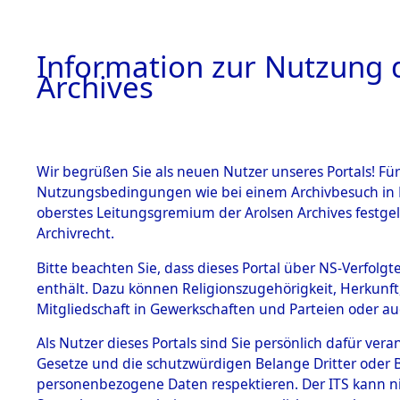
Information zur Nutzung d
Archives
HOME
BESTANDSBESCHREIBUNG
ARCHIVAL
Wir begrüßen Sie als neuen Nutzer unseres Portals! Für
Nutzungsbedingungen wie bei einem Archivbesuch in B
oberstes Leitungsgremium der Arolsen Archives festg
Archivrecht.
BESTÄNDE
Bitte beachten Sie, dass dieses Portal über NS-Verfolgte
Attempted 
enthält. Dazu können Religionszugehörigkeit, Herkunf
Mitgliedschaft in Gewerkschaften und Parteien oder auc
Dead - Cem
1.
Inhaftierungsdoku
mente
Als Nutzer dieses Portals sind Sie persönlich dafür vera
Identifizi
Gesetze und die schutzwürdigen Belange Dritter oder B
5. Verschiedenes
personenbezogene Daten respektieren. Der ITS kann nic
5.3