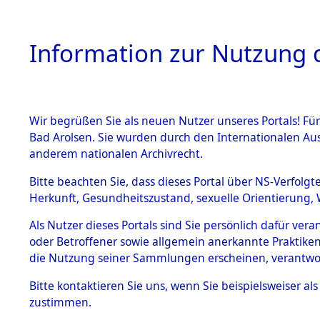
Information zur Nutzung d
Wir begrüßen Sie als neuen Nutzer unseres Portals! Fü
HOME
BESTANDSB
Bad Arolsen. Sie wurden durch den Internationalen Au
anderem nationalen Archivrecht.
BESTÄNDE
Attempted 
Bitte beachten Sie, dass dieses Portal über NS-Verfolgt
Herkunft, Gesundheitszustand, sexuelle Orientierung, 
Ergebnisse
1.
Inhaftierungsdoku
Als Nutzer dieses Portals sind Sie persönlich dafür ver
mente
Auswertung
oder Betroffener sowie allgemein anerkannte Praktiken
5. Verschiedenes
die Nutzung seiner Sammlungen erscheinen, verantwo
identifizi
5.3
Bitte
kontaktieren
Sie uns, wenn Sie beispielsweiser a
Todesmärsche
zustimmen.
5.3.1 Alliierte
Todesmärs
Erhebungen