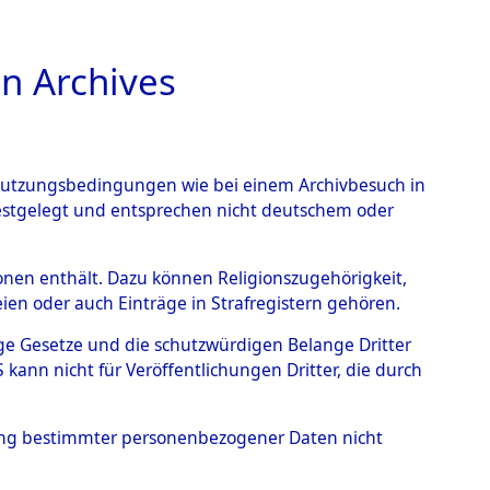
n Archives
TIONS ONLINE
n Nutzungsbedingungen wie bei einem Archivbesuch in
festgelegt und entsprechen nicht deutschem oder
ead - Cemeteries:
rsonen enthält. Dazu können Religionszugehörigkeit,
en oder auch Einträge in Strafregistern gehören.
 von Häftlingsnummern:
tige Gesetze und die schutzwürdigen Belange Dritter
S - Records Branch - für
ann nicht für Veröffentlichungen Dritter, die durch
 den Stationen der
hung bestimmter personenbezogener Daten nicht
062 (84614467)