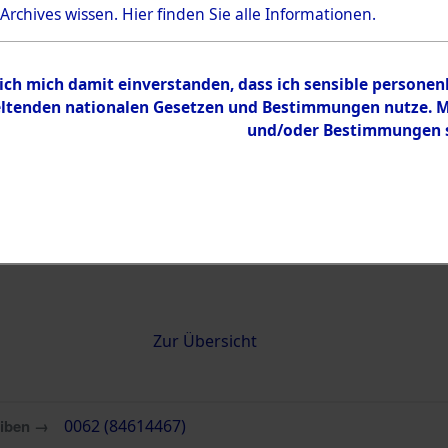
 Archives wissen.
Hier
finden Sie alle Informationen.
0062 (84614467)
 ich mich damit einverstanden, dass ich sensible persone
tenden nationalen Gesetzen und Bestimmungen nutze. Mir
und/oder Bestimmungen st
Übergeordnetes
Attempted 
Dokument
Ergebnisse
Auswertung
identifizie
Todesmärs
Inhalt
Zur Übersicht
eiben →
0062 (84614467)