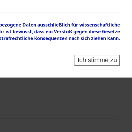
nbezogene Daten ausschließlich für wissenschaftliche
 ist bewusst, dass ein Verstoß gegen diese Gesetze
rafrechtliche Konsequenzen nach sich ziehen kann.
Identification of Unknown Dead - Cemeteries:
 der Identifizierung anhand von Häftlingsnummern:
s- und Ergebnisbogen des ITS - Records Branch - für
Ich stimme zu
rte Tote nach Friedhöfen auf den Stationen der
che.