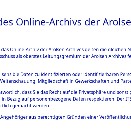
a
A
es Online-Archivs der Arolse
DIGITAL COLLEC
r das Online-Archiv der Arolsen Archives gelten die gleiche
ESCHREIBUNG
ARCHIVALE
ÜBERSICHT
BILD
sschuss als oberstes Leitungsgremium der Arolsen Archives 
Identification of Unknown D
e sensible Daten zu identifizierten oder identifizierbaren Pe
Weltanschauung, Mitgliedschaft in Gewerkschaften und Partei
 der Identifizierung anhand
antwortlich, dass Sie das Recht auf die Privatsphäre und sons
s- und Ergebnisbogen des IT
 in Bezug auf personenbezogene Daten respektieren. Der ITS k
rtlich gemacht werden.
erte Tote nach Friedhöfen auf
ls Angehöriger aus berechtigten Gründen einer Veröffentlic
che.
→
0023 (84614405)
→
0