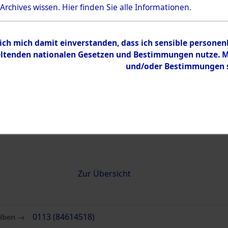
 Archives wissen.
Hier
finden Sie alle Informationen.
0113 (84614518)
 ich mich damit einverstanden, dass ich sensible persone
tenden nationalen Gesetzen und Bestimmungen nutze. Mir
und/oder Bestimmungen st
Übergeordnetes
Attempted 
Dokument
Ergebnisse
Auswertung
identifizie
Todesmärs
Inhalt
Zur Übersicht
eiben →
0113 (84614518)