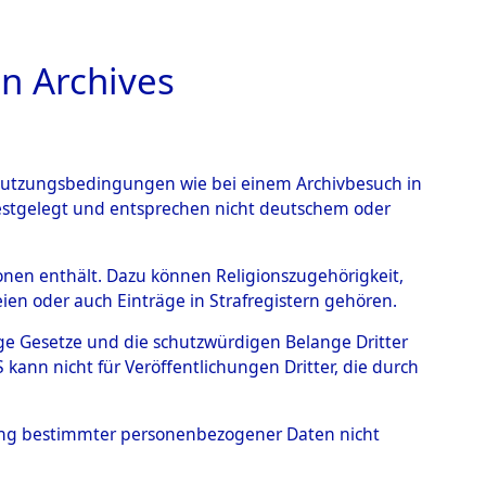
n Archives
TIONS ONLINE
n Nutzungsbedingungen wie bei einem Archivbesuch in
festgelegt und entsprechen nicht deutschem oder
ead - Cemeteries:
rsonen enthält. Dazu können Religionszugehörigkeit,
en oder auch Einträge in Strafregistern gehören.
 von Häftlingsnummern:
tige Gesetze und die schutzwürdigen Belange Dritter
S - Records Branch - für
ann nicht für Veröffentlichungen Dritter, die durch
 den Stationen der
hung bestimmter personenbezogener Daten nicht
113 (84614518)