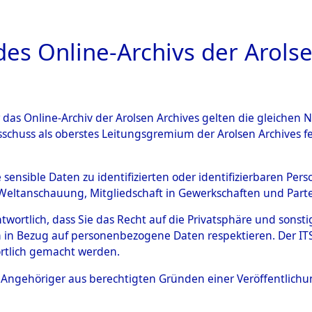
a
A
es Online-Archivs der Arolse
DIGITAL COLLEC
r das Online-Archiv der Arolsen Archives gelten die gleiche
ESCHREIBUNG
ARCHIVALE
ÜBERSICHT
BILD
sschuss als oberstes Leitungsgremium der Arolsen Archives 
Identification of Unknown D
e sensible Daten zu identifizierten oder identifizierbaren Pe
Weltanschauung, Mitgliedschaft in Gewerkschaften und Partei
 der Identifizierung anhand
antwortlich, dass Sie das Recht auf die Privatsphäre und sons
s- und Ergebnisbogen des IT
 in Bezug auf personenbezogene Daten respektieren. Der ITS k
rtlich gemacht werden.
erte Tote nach Friedhöfen auf
ls Angehöriger aus berechtigten Gründen einer Veröffentlic
che.
→
0023 (84614405)
→
0