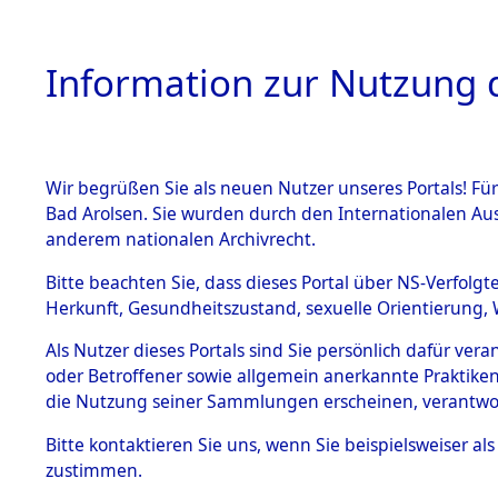
Information zur Nutzung d
Wir begrüßen Sie als neuen Nutzer unseres Portals! Fü
HOME
BESTANDSB
Bad Arolsen. Sie wurden durch den Internationalen Au
anderem nationalen Archivrecht.
BESTÄNDE
Attempted 
Bitte beachten Sie, dass dieses Portal über NS-Verfolgt
Herkunft, Gesundheitszustand, sexuelle Orientierung, 
Ergebnisse
1.
Inhaftierungsdoku
Als Nutzer dieses Portals sind Sie persönlich dafür ver
mente
Auswertung
oder Betroffener sowie allgemein anerkannte Praktiken
5. Verschiedenes
die Nutzung seiner Sammlungen erscheinen, verantwo
identifizi
5.3
Bitte
kontaktieren
Sie uns, wenn Sie beispielsweiser a
Todesmärsche
zustimmen.
5.3.1 Alliierte
Todesmärs
Erhebungen