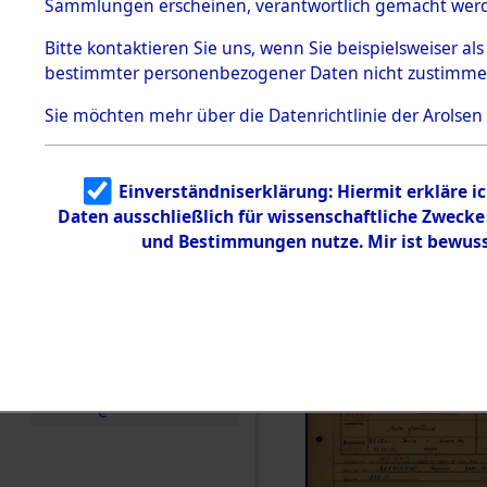
Häftlings
Sammlungen erscheinen, verantwortlich gemacht wer
Todesmärsche
Ergebnisbo
5.3.1 Alliierte
Bitte
kontaktieren
Sie uns, wenn Sie beispielsweiser al
Erhebungen
bestimmter personenbezogener Daten nicht zustimme
zu
Branch - fü
Todesmärsch
en
Sie möchten mehr über die Datenrichtlinie der Arolsen
Friedhöfen
5.3.2
Versuchte
Identifizierun
Todesmärs
Einverständniserklärung: Hiermit erkläre i
g
Daten ausschließlich für wissenschaftliche Zweck
5.3.3
0004 (846
Todesmärsch
und Bestimmungen nutze. Mir ist bewuss
e /
Identifikation
unbekannter
Toter
5.3.5
Grabermittlu
ng /
Friedhofsplän
e