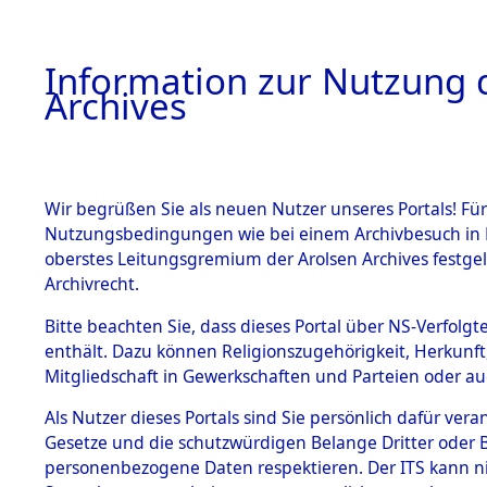
Information zur Nutzung d
Archives
HOME
BESTANDSBESCHREIBUNG
ARCHIVAL
Wir begrüßen Sie als neuen Nutzer unseres Portals! Für
Nutzungsbedingungen wie bei einem Archivbesuch in B
oberstes Leitungsgremium der Arolsen Archives festg
Archivrecht.
BESTÄNDE
Bitte beachten Sie, dass dieses Portal über NS-Verfolgte
Attempted 
enthält. Dazu können Religionszugehörigkeit, Herkunf
Mitgliedschaft in Gewerkschaften und Parteien oder auc
Dead - Cem
1.
Inhaftierungsdoku
mente
Als Nutzer dieses Portals sind Sie persönlich dafür vera
Identifizi
Gesetze und die schutzwürdigen Belange Dritter oder B
5. Verschiedenes
personenbezogene Daten respektieren. Der ITS kann nic
5.3