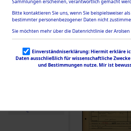
Häftlings
Sammlungen erscheinen, verantwortlich gemacht wer
Todesmärsche
Ergebnisbo
5.3.1 Alliierte
Bitte
kontaktieren
Sie uns, wenn Sie beispielsweiser al
Erhebungen
bestimmter personenbezogener Daten nicht zustimme
zu
Branch - fü
Todesmärsch
en
Sie möchten mehr über die Datenrichtlinie der Arolsen
Friedhöfen
5.3.2
Versuchte
Identifizierun
Todesmärs
Einverständniserklärung: Hiermit erkläre i
g
Daten ausschließlich für wissenschaftliche Zweck
5.3.3
0020 (846
Todesmärsch
und Bestimmungen nutze. Mir ist bewuss
e /
Identifikation
unbekannter
Toter
5.3.5
Grabermittlu
ng /
Friedhofsplän
e