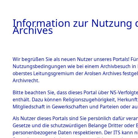
Information zur Nutzung d
Archives
HOME
BESTANDSBESCHREIBUNG
ARCHIVAL
Wir begrüßen Sie als neuen Nutzer unseres Portals! Für
Nutzungsbedingungen wie bei einem Archivbesuch in B
oberstes Leitungsgremium der Arolsen Archives festg
Archivrecht.
BESTÄNDE
Bitte beachten Sie, dass dieses Portal über NS-Verfolgte
Attempted 
enthält. Dazu können Religionszugehörigkeit, Herkunf
Mitgliedschaft in Gewerkschaften und Parteien oder auc
Dead - Cem
1.
Inhaftierungsdoku
mente
Als Nutzer dieses Portals sind Sie persönlich dafür vera
Identifizi
Gesetze und die schutzwürdigen Belange Dritter oder B
5. Verschiedenes
personenbezogene Daten respektieren. Der ITS kann nic
5.3