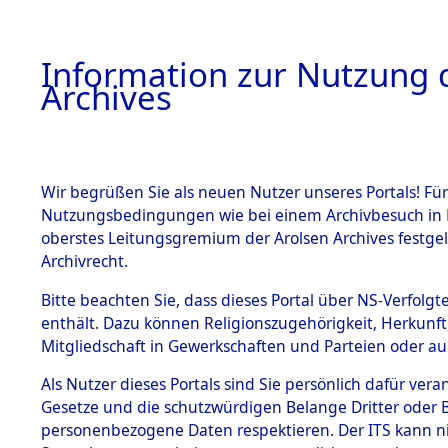
Information zur Nutzung d
Archives
HOME
BESTANDSBESCHREIBUNG
ARCHIVAL
Wir begrüßen Sie als neuen Nutzer unseres Portals! Für
Nutzungsbedingungen wie bei einem Archivbesuch in B
oberstes Leitungsgremium der Arolsen Archives festg
Archivrecht.
BESTÄNDE
Bitte beachten Sie, dass dieses Portal über NS-Verfolgte
Attempted 
enthält. Dazu können Religionszugehörigkeit, Herkunf
Mitgliedschaft in Gewerkschaften und Parteien oder auc
Dead - Cem
1.
Inhaftierungsdoku
mente
Als Nutzer dieses Portals sind Sie persönlich dafür vera
Identifizi
Gesetze und die schutzwürdigen Belange Dritter oder B
5. Verschiedenes
personenbezogene Daten respektieren. Der ITS kann nic
5.3