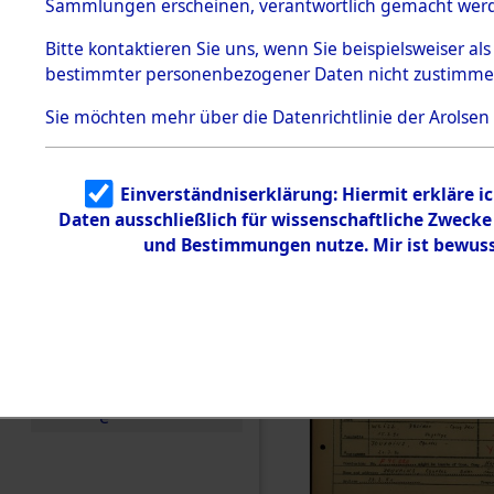
Häftlings
Sammlungen erscheinen, verantwortlich gemacht wer
Todesmärsche
Ergebnisbo
5.3.1 Alliierte
Bitte
kontaktieren
Sie uns, wenn Sie beispielsweiser al
Erhebungen
bestimmter personenbezogener Daten nicht zustimme
zu
Branch - fü
Todesmärsch
en
Sie möchten mehr über die Datenrichtlinie der Arolsen
Friedhöfen
5.3.2
Versuchte
Identifizierun
Todesmärs
Einverständniserklärung: Hiermit erkläre i
g
Daten ausschließlich für wissenschaftliche Zweck
5.3.3
0022 (846
Todesmärsch
und Bestimmungen nutze. Mir ist bewuss
e /
Identifikation
unbekannter
Toter
5.3.5
Grabermittlu
ng /
Friedhofsplän
e