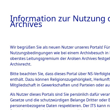
Information zur Nutzung d
Archives
HOME
BESTANDSBESCHREIBUNG
ARCHIVAL
Wir begrüßen Sie als neuen Nutzer unseres Portals! Für
Nutzungsbedingungen wie bei einem Archivbesuch in B
oberstes Leitungsgremium der Arolsen Archives festg
Archivrecht.
BESTÄNDE
Bitte beachten Sie, dass dieses Portal über NS-Verfolgte
Attempted 
enthält. Dazu können Religionszugehörigkeit, Herkunf
Mitgliedschaft in Gewerkschaften und Parteien oder auc
Dead - Cem
1.
Inhaftierungsdoku
mente
Als Nutzer dieses Portals sind Sie persönlich dafür vera
Identifizi
Gesetze und die schutzwürdigen Belange Dritter oder B
5. Verschiedenes
personenbezogene Daten respektieren. Der ITS kann nic
5.3