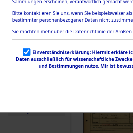
Häftlings
Sammlungen erscheinen, verantwortlich gemacht wer
Todesmärsche
Ergebnisbo
5.3.1 Alliierte
Bitte
kontaktieren
Sie uns, wenn Sie beispielsweiser al
Erhebungen
bestimmter personenbezogener Daten nicht zustimme
zu
Branch - fü
Todesmärsch
en
Sie möchten mehr über die Datenrichtlinie der Arolsen
Friedhöfen
5.3.2
Versuchte
Identifizierun
Todesmärs
Einverständniserklärung: Hiermit erkläre i
g
Daten ausschließlich für wissenschaftliche Zweck
5.3.3
0032 (846
Todesmärsch
und Bestimmungen nutze. Mir ist bewuss
e /
Identifikation
unbekannter
Toter
5.3.5
Grabermittlu
ng /
Friedhofsplän
e