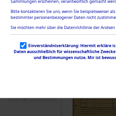
Häftlings
Sammlungen erscheinen, verantwortlich gemacht wer
Todesmärsche
Ergebnisbo
5.3.1 Alliierte
Bitte
kontaktieren
Sie uns, wenn Sie beispielsweiser al
Erhebungen
bestimmter personenbezogener Daten nicht zustimme
zu
Branch - fü
Todesmärsch
en
Sie möchten mehr über die Datenrichtlinie der Arolsen
Friedhöfen
5.3.2
Versuchte
Identifizierun
Todesmärs
Einverständniserklärung: Hiermit erkläre i
g
Daten ausschließlich für wissenschaftliche Zweck
5.3.3
0035 (846
Todesmärsch
und Bestimmungen nutze. Mir ist bewuss
e /
Identifikation
unbekannter
Toter
5.3.5
Grabermittlu
ng /
Friedhofsplän
e