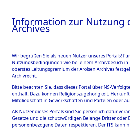
Information zur Nutzung d
Archives
HOME
BESTANDSBESCHREIBUNG
ARCHIVAL
Wir begrüßen Sie als neuen Nutzer unseres Portals! Für
Nutzungsbedingungen wie bei einem Archivbesuch in B
oberstes Leitungsgremium der Arolsen Archives festg
Archivrecht.
BESTÄNDE
Bitte beachten Sie, dass dieses Portal über NS-Verfolgte
Attempted 
enthält. Dazu können Religionszugehörigkeit, Herkunf
Mitgliedschaft in Gewerkschaften und Parteien oder auc
Dead - Cem
1.
Inhaftierungsdoku
mente
Als Nutzer dieses Portals sind Sie persönlich dafür vera
Identifizi
Gesetze und die schutzwürdigen Belange Dritter oder B
5. Verschiedenes
personenbezogene Daten respektieren. Der ITS kann nic
5.3