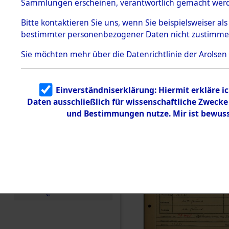
Häftlings
Sammlungen erscheinen, verantwortlich gemacht wer
Todesmärsche
Ergebnisbo
5.3.1 Alliierte
Bitte
kontaktieren
Sie uns, wenn Sie beispielsweiser al
Erhebungen
bestimmter personenbezogener Daten nicht zustimme
zu
Branch - fü
Todesmärsch
en
Sie möchten mehr über die Datenrichtlinie der Arolsen
Friedhöfen
5.3.2
Versuchte
Identifizierun
Todesmärs
Einverständniserklärung: Hiermit erkläre i
g
Daten ausschließlich für wissenschaftliche Zweck
5.3.3
0010 (846
Todesmärsch
und Bestimmungen nutze. Mir ist bewuss
e /
Identifikation
unbekannter
Toter
5.3.5
Grabermittlu
ng /
Friedhofsplän
e