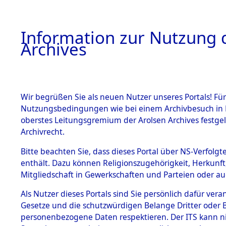
Information zur Nutzung d
Archives
HOME
BESTANDSBESCHREIBUNG
ARCHIVAL
Wir begrüßen Sie als neuen Nutzer unseres Portals! Für
Nutzungsbedingungen wie bei einem Archivbesuch in B
oberstes Leitungsgremium der Arolsen Archives festg
Archivrecht.
BESTÄNDE
Bitte beachten Sie, dass dieses Portal über NS-Verfolgte
Attempted 
enthält. Dazu können Religionszugehörigkeit, Herkunf
Mitgliedschaft in Gewerkschaften und Parteien oder auc
Dead - Cem
1.
Inhaftierungsdoku
mente
Als Nutzer dieses Portals sind Sie persönlich dafür vera
Identifizi
Gesetze und die schutzwürdigen Belange Dritter oder B
5. Verschiedenes
personenbezogene Daten respektieren. Der ITS kann nic
5.3