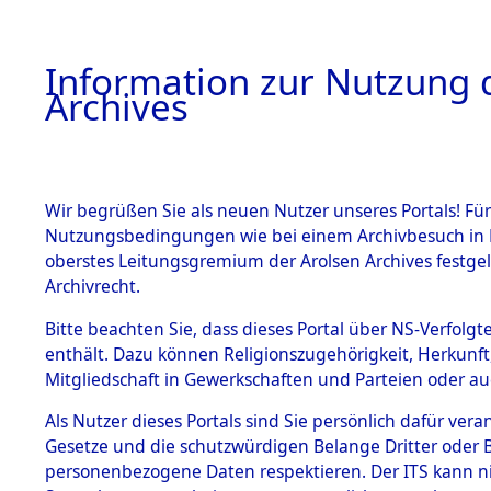
Information zur Nutzung d
Archives
HOME
BESTANDSBESCHREIBUNG
ARCHIVAL
Wir begrüßen Sie als neuen Nutzer unseres Portals! Für
Nutzungsbedingungen wie bei einem Archivbesuch in B
oberstes Leitungsgremium der Arolsen Archives festg
Archivrecht.
BESTÄNDE
Bitte beachten Sie, dass dieses Portal über NS-Verfolgte
Attempted 
enthält. Dazu können Religionszugehörigkeit, Herkunf
Mitgliedschaft in Gewerkschaften und Parteien oder auc
Dead - Cem
1.
Inhaftierungsdoku
mente
Als Nutzer dieses Portals sind Sie persönlich dafür vera
Identifizi
Gesetze und die schutzwürdigen Belange Dritter oder B
5. Verschiedenes
personenbezogene Daten respektieren. Der ITS kann nic
5.3