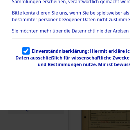
Häftlings
Sammlungen erscheinen, verantwortlich gemacht wer
Todesmärsche
Ergebnisbo
5.3.1 Alliierte
Bitte
kontaktieren
Sie uns, wenn Sie beispielsweiser al
Erhebungen
bestimmter personenbezogener Daten nicht zustimme
zu
Branch - fü
Todesmärsch
en
Sie möchten mehr über die Datenrichtlinie der Arolsen
Friedhöfen
5.3.2
Versuchte
Identifizierun
Todesmärs
Einverständniserklärung: Hiermit erkläre i
g
Daten ausschließlich für wissenschaftliche Zweck
5.3.3
0009 (846
Todesmärsch
und Bestimmungen nutze. Mir ist bewuss
e /
Identifikation
unbekannter
Toter
5.3.5
Grabermittlu
ng /
Friedhofsplän
e