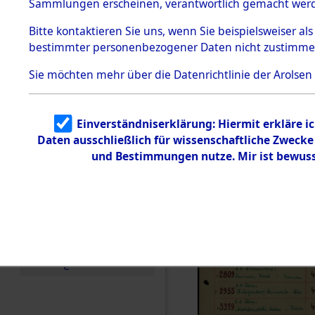
Häftlings
Sammlungen erscheinen, verantwortlich gemacht wer
Todesmärsche
Ergebnisbo
5.3.1 Alliierte
Bitte
kontaktieren
Sie uns, wenn Sie beispielsweiser al
Erhebungen
bestimmter personenbezogener Daten nicht zustimme
zu
Branch - fü
Todesmärsch
en
Sie möchten mehr über die Datenrichtlinie der Arolsen
Friedhöfen
5.3.2
Versuchte
Identifizierun
Todesmärs
Einverständniserklärung: Hiermit erkläre i
g
Daten ausschließlich für wissenschaftliche Zweck
5.3.3
0015 (846
Todesmärsch
und Bestimmungen nutze. Mir ist bewuss
e /
Identifikation
unbekannter
Toter
5.3.5
Grabermittlu
ng /
Friedhofsplän
e