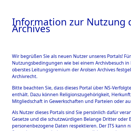
Information zur Nutzung d
Archives
HOME
BESTANDSBESCHREIBUNG
ARCHIVAL
Wir begrüßen Sie als neuen Nutzer unseres Portals! Für
Nutzungsbedingungen wie bei einem Archivbesuch in B
oberstes Leitungsgremium der Arolsen Archives festg
Archivrecht.
BESTÄNDE
Bitte beachten Sie, dass dieses Portal über NS-Verfolgte
Attempted 
enthält. Dazu können Religionszugehörigkeit, Herkunf
Mitgliedschaft in Gewerkschaften und Parteien oder auc
Dead - Cem
1.
Inhaftierungsdoku
mente
Als Nutzer dieses Portals sind Sie persönlich dafür vera
Identifizi
Gesetze und die schutzwürdigen Belange Dritter oder B
5. Verschiedenes
personenbezogene Daten respektieren. Der ITS kann nic
5.3