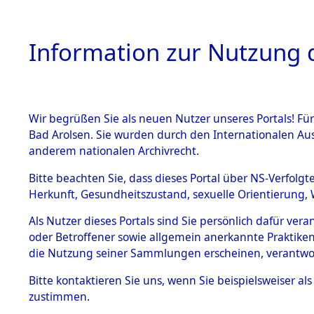
Information zur Nutzung d
Wir begrüßen Sie als neuen Nutzer unseres Portals! Fü
HOME
BESTANDSB
Bad Arolsen. Sie wurden durch den Internationalen Au
anderem nationalen Archivrecht.
BESTÄNDE
Attempted 
Bitte beachten Sie, dass dieses Portal über NS-Verfolgt
Herkunft, Gesundheitszustand, sexuelle Orientierung, 
Ergebnisse
1.
Inhaftierungsdoku
Als Nutzer dieses Portals sind Sie persönlich dafür ver
mente
Auswertung
oder Betroffener sowie allgemein anerkannte Praktiken
5. Verschiedenes
die Nutzung seiner Sammlungen erscheinen, verantwo
identifizi
5.3
Bitte
kontaktieren
Sie uns, wenn Sie beispielsweiser a
Todesmärsche
zustimmen.
5.3.1 Alliierte
Todesmärs
Erhebungen