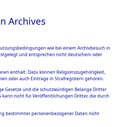
n Archives
TIONS ONLINE
n Nutzungsbedingungen wie bei einem Archivbesuch in
festgelegt und entsprechen nicht deutschem oder
ead - Cemeteries:
rsonen enthält. Dazu können Religionszugehörigkeit,
en oder auch Einträge in Strafregistern gehören.
 von Häftlingsnummern:
tige Gesetze und die schutzwürdigen Belange Dritter
S - Records Branch - für
ann nicht für Veröffentlichungen Dritter, die durch
 den Stationen der
hung bestimmter personenbezogener Daten nicht
039 (84614678)