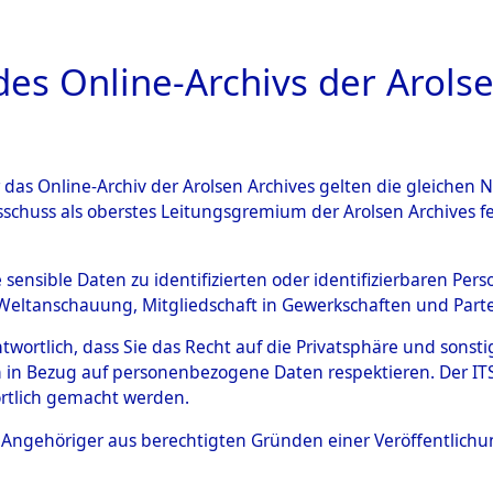
a
A
es Online-Archivs der Arolse
DIGITAL COLLEC
r das Online-Archiv der Arolsen Archives gelten die gleiche
ESCHREIBUNG
ARCHIVALE
ÜBERSICHT
BILD
sschuss als oberstes Leitungsgremium der Arolsen Archives 
Identification of Unknown D
e sensible Daten zu identifizierten oder identifizierbaren Pe
Weltanschauung, Mitgliedschaft in Gewerkschaften und Partei
 der Identifizierung anhand
antwortlich, dass Sie das Recht auf die Privatsphäre und sons
s- und Ergebnisbogen des IT
 in Bezug auf personenbezogene Daten respektieren. Der ITS k
rtlich gemacht werden.
erte Tote nach Friedhöfen auf
ls Angehöriger aus berechtigten Gründen einer Veröffentlic
che.
→
0029 (84614639)
→
0