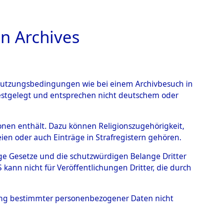
n Archives
TIONS ONLINE
n Nutzungsbedingungen wie bei einem Archivbesuch in
festgelegt und entsprechen nicht deutschem oder
ead - Cemeteries:
rsonen enthält. Dazu können Religionszugehörigkeit,
en oder auch Einträge in Strafregistern gehören.
 von Häftlingsnummern:
tige Gesetze und die schutzwürdigen Belange Dritter
S - Records Branch - für
ann nicht für Veröffentlichungen Dritter, die durch
 den Stationen der
hung bestimmter personenbezogener Daten nicht
047 (84614686)