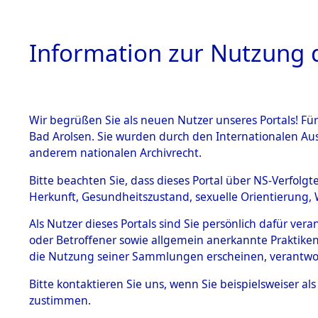
Information zur Nutzung d
Wir begrüßen Sie als neuen Nutzer unseres Portals! Fü
HOME
BESTANDSB
Bad Arolsen. Sie wurden durch den Internationalen Au
anderem nationalen Archivrecht.
BESTÄNDE
Attempted 
Bitte beachten Sie, dass dieses Portal über NS-Verfolgt
Herkunft, Gesundheitszustand, sexuelle Orientierung, 
Ergebnisse
1.
Inhaftierungsdoku
Als Nutzer dieses Portals sind Sie persönlich dafür ver
mente
Auswertung
oder Betroffener sowie allgemein anerkannte Praktiken
5. Verschiedenes
die Nutzung seiner Sammlungen erscheinen, verantwo
identifizi
5.3
Bitte
kontaktieren
Sie uns, wenn Sie beispielsweiser a
Todesmärsche
zustimmen.
5.3.1 Alliierte
Todesmärs
Erhebungen