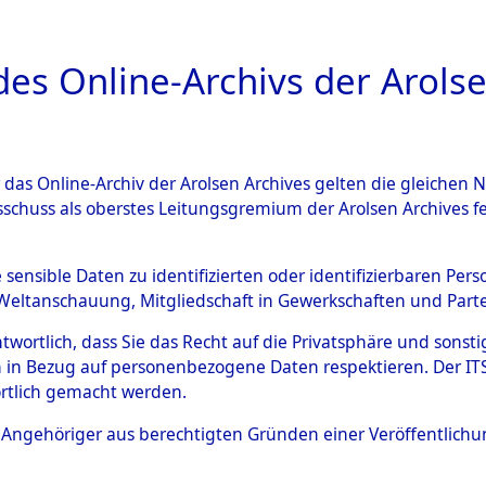
a
A
es Online-Archivs der Arolse
DIGITAL COLLEC
r das Online-Archiv der Arolsen Archives gelten die gleiche
ESCHREIBUNG
ARCHIVALE
ÜBERSICHT
BILD
sschuss als oberstes Leitungsgremium der Arolsen Archives 
Identification of Unknown D
e sensible Daten zu identifizierten oder identifizierbaren Pe
Weltanschauung, Mitgliedschaft in Gewerkschaften und Partei
 der Identifizierung anhand
antwortlich, dass Sie das Recht auf die Privatsphäre und sons
s- und Ergebnisbogen des IT
 in Bezug auf personenbezogene Daten respektieren. Der ITS k
rtlich gemacht werden.
erte Tote nach Friedhöfen auf
ls Angehöriger aus berechtigten Gründen einer Veröffentlic
che.
→
0029 (84614639)
→
0