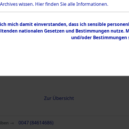
 Archives wissen.
Hier
finden Sie alle Informationen.
0047 (84614686)
 ich mich damit einverstanden, dass ich sensible persone
tenden nationalen Gesetzen und Bestimmungen nutze. Mir
und/oder Bestimmungen st
Übergeordnetes
Attempted 
Dokument
Ergebnisse
Auswertung
identifizie
Todesmärs
Inhalt
Zur Übersicht
eiben →
0047 (84614686)