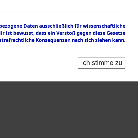
nbezogene Daten ausschließlich für wissenschaftliche
 ist bewusst, dass ein Verstoß gegen diese Gesetze
rafrechtliche Konsequenzen nach sich ziehen kann.
Identification of Unknown Dead - Cemeteries:
 der Identifizierung anhand von Häftlingsnummern:
s- und Ergebnisbogen des ITS - Records Branch - für
Ich stimme zu
rte Tote nach Friedhöfen auf den Stationen der
che.