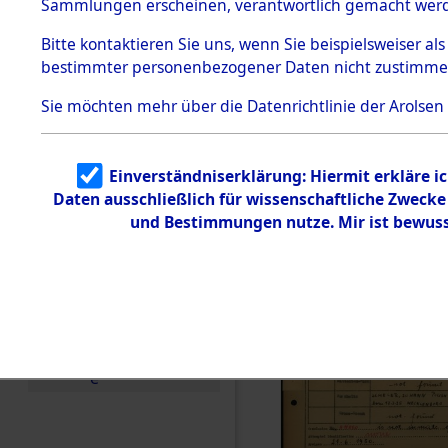
Häftlings
Sammlungen erscheinen, verantwortlich gemacht wer
Todesmärsche
Ergebnisbo
5.3.1 Alliierte
Bitte
kontaktieren
Sie uns, wenn Sie beispielsweiser al
Erhebungen
bestimmter personenbezogener Daten nicht zustimme
zu
Branch - fü
Todesmärsch
en
Sie möchten mehr über die Datenrichtlinie der Arolsen
Friedhöfen
5.3.2
Versuchte
Identifizierun
Todesmärs
Einverständniserklärung: Hiermit erkläre i
g
Daten ausschließlich für wissenschaftliche Zweck
5.3.3
0077 (846
Todesmärsch
und Bestimmungen nutze. Mir ist bewuss
e /
Identifikation
unbekannter
Toter
5.3.5
Grabermittlu
ng /
Friedhofsplän
e