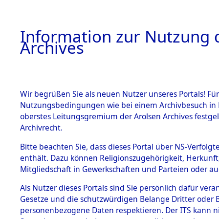
Information zur Nutzung d
Archives
HOME
BESTANDSBESCHREIBUNG
ARCHIVAL
Wir begrüßen Sie als neuen Nutzer unseres Portals! Für
Nutzungsbedingungen wie bei einem Archivbesuch in B
oberstes Leitungsgremium der Arolsen Archives festg
Archivrecht.
BESTÄNDE
Bitte beachten Sie, dass dieses Portal über NS-Verfolgte
Attempted 
enthält. Dazu können Religionszugehörigkeit, Herkunf
Mitgliedschaft in Gewerkschaften und Parteien oder auc
Dead - Cem
1.
Inhaftierungsdoku
mente
Als Nutzer dieses Portals sind Sie persönlich dafür vera
Identifizi
Gesetze und die schutzwürdigen Belange Dritter oder B
5. Verschiedenes
personenbezogene Daten respektieren. Der ITS kann nic
5.3