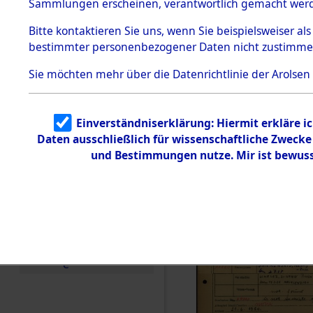
Häftlings
Sammlungen erscheinen, verantwortlich gemacht wer
Todesmärsche
Ergebnisbo
5.3.1 Alliierte
Bitte
kontaktieren
Sie uns, wenn Sie beispielsweiser al
Erhebungen
bestimmter personenbezogener Daten nicht zustimme
zu
Branch - fü
Todesmärsch
en
Sie möchten mehr über die Datenrichtlinie der Arolsen
Friedhöfen
5.3.2
Versuchte
Identifizierun
Todesmärs
Einverständniserklärung: Hiermit erkläre i
g
Daten ausschließlich für wissenschaftliche Zweck
5.3.3
0078 (846
Todesmärsch
und Bestimmungen nutze. Mir ist bewuss
e /
Identifikation
unbekannter
Toter
5.3.5
Grabermittlu
ng /
Friedhofsplän
e