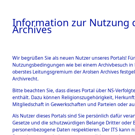
Information zur Nutzung d
Archives
HOME
BESTANDSBESCHREIBUNG
ARCHIVAL
Wir begrüßen Sie als neuen Nutzer unseres Portals! Für
Nutzungsbedingungen wie bei einem Archivbesuch in B
oberstes Leitungsgremium der Arolsen Archives festg
Archivrecht.
BESTÄNDE
Bitte beachten Sie, dass dieses Portal über NS-Verfolgte
Attempted 
enthält. Dazu können Religionszugehörigkeit, Herkunf
Mitgliedschaft in Gewerkschaften und Parteien oder auc
Dead - Cem
1.
Inhaftierungsdoku
mente
Als Nutzer dieses Portals sind Sie persönlich dafür vera
Identifizi
Gesetze und die schutzwürdigen Belange Dritter oder B
5. Verschiedenes
personenbezogene Daten respektieren. Der ITS kann nic
5.3