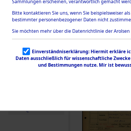
Häftlings
Sammlungen erscheinen, verantwortlich gemacht wer
Todesmärsche
Ergebnisbo
5.3.1 Alliierte
Bitte
kontaktieren
Sie uns, wenn Sie beispielsweiser al
Erhebungen
bestimmter personenbezogener Daten nicht zustimme
zu
Branch - fü
Todesmärsch
en
Sie möchten mehr über die Datenrichtlinie der Arolsen
Friedhöfen
5.3.2
Versuchte
Identifizierun
Todesmärs
Einverständniserklärung: Hiermit erkläre i
g
Daten ausschließlich für wissenschaftliche Zweck
5.3.3
0135 (846
Todesmärsch
und Bestimmungen nutze. Mir ist bewuss
e /
Identifikation
unbekannter
Toter
5.3.5
Grabermittlu
ng /
Friedhofsplän
e