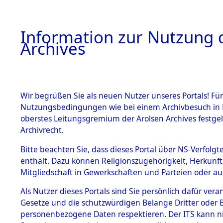
Information zur Nutzung d
Archives
HOME
BESTANDSBESCHREIBUNG
ARCHIVAL
Wir begrüßen Sie als neuen Nutzer unseres Portals! Für
Nutzungsbedingungen wie bei einem Archivbesuch in B
oberstes Leitungsgremium der Arolsen Archives festg
Archivrecht.
BESTÄNDE
Bitte beachten Sie, dass dieses Portal über NS-Verfolgte
Attempted 
enthält. Dazu können Religionszugehörigkeit, Herkunf
Mitgliedschaft in Gewerkschaften und Parteien oder auc
Dead - Cem
1.
Inhaftierungsdoku
mente
Als Nutzer dieses Portals sind Sie persönlich dafür vera
Identifizi
Gesetze und die schutzwürdigen Belange Dritter oder B
5. Verschiedenes
personenbezogene Daten respektieren. Der ITS kann nic
5.3