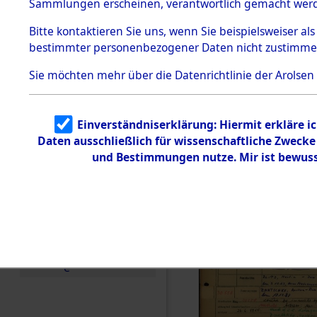
Häftlings
Sammlungen erscheinen, verantwortlich gemacht wer
Todesmärsche
Ergebnisbo
5.3.1 Alliierte
Bitte
kontaktieren
Sie uns, wenn Sie beispielsweiser al
Erhebungen
bestimmter personenbezogener Daten nicht zustimme
zu
Branch - fü
Todesmärsch
en
Sie möchten mehr über die Datenrichtlinie der Arolsen
Friedhöfen
5.3.2
Versuchte
Identifizierun
Todesmärs
Einverständniserklärung: Hiermit erkläre i
g
Daten ausschließlich für wissenschaftliche Zweck
5.3.3
0141 (846
Todesmärsch
und Bestimmungen nutze. Mir ist bewuss
e /
Identifikation
unbekannter
Toter
5.3.5
Grabermittlu
ng /
Friedhofsplän
e