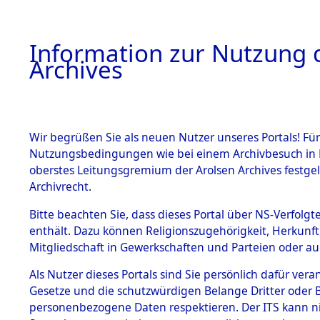
Information zur Nutzung d
Archives
HOME
BESTANDSBESCHREIBUNG
ARCHIVAL
Wir begrüßen Sie als neuen Nutzer unseres Portals! Für
Nutzungsbedingungen wie bei einem Archivbesuch in B
oberstes Leitungsgremium der Arolsen Archives festg
Archivrecht.
BESTÄNDE
Bitte beachten Sie, dass dieses Portal über NS-Verfolgte
Attempted 
enthält. Dazu können Religionszugehörigkeit, Herkunf
Mitgliedschaft in Gewerkschaften und Parteien oder auc
Dead - Cem
1.
Inhaftierungsdoku
mente
Als Nutzer dieses Portals sind Sie persönlich dafür vera
Identifizi
Gesetze und die schutzwürdigen Belange Dritter oder B
5. Verschiedenes
personenbezogene Daten respektieren. Der ITS kann nic
5.3