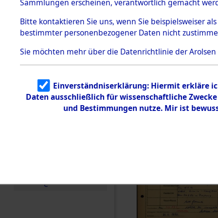
Häftlings
Sammlungen erscheinen, verantwortlich gemacht wer
Todesmärsche
Ergebnisbo
5.3.1 Alliierte
Bitte
kontaktieren
Sie uns, wenn Sie beispielsweiser al
Erhebungen
bestimmter personenbezogener Daten nicht zustimme
zu
Branch - fü
Todesmärsch
en
Sie möchten mehr über die Datenrichtlinie der Arolsen
Friedhöfen
5.3.2
Versuchte
Identifizierun
Todesmärs
Einverständniserklärung: Hiermit erkläre i
g
Daten ausschließlich für wissenschaftliche Zweck
5.3.3
0157 (846
Todesmärsch
und Bestimmungen nutze. Mir ist bewuss
e /
Identifikation
unbekannter
Toter
5.3.5
Grabermittlu
ng /
Friedhofsplän
e