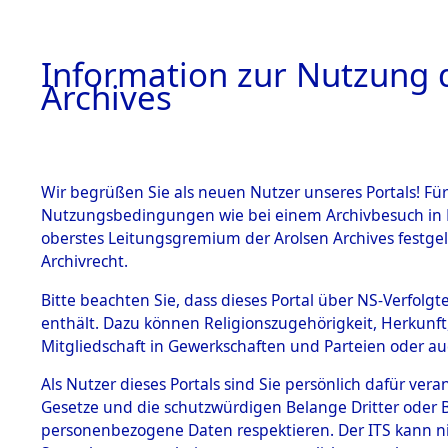
Information zur Nutzung d
Archives
HOME
BESTANDSBESCHREIBUNG
ARCHIVAL
Wir begrüßen Sie als neuen Nutzer unseres Portals! Für
Nutzungsbedingungen wie bei einem Archivbesuch in B
oberstes Leitungsgremium der Arolsen Archives festg
Archivrecht.
BESTÄNDE
Bitte beachten Sie, dass dieses Portal über NS-Verfolgte
Attempted 
enthält. Dazu können Religionszugehörigkeit, Herkunf
Mitgliedschaft in Gewerkschaften und Parteien oder auc
Dead - Cem
1.
Inhaftierungsdoku
mente
Als Nutzer dieses Portals sind Sie persönlich dafür vera
Identifizi
Gesetze und die schutzwürdigen Belange Dritter oder B
5. Verschiedenes
personenbezogene Daten respektieren. Der ITS kann nic
5.3