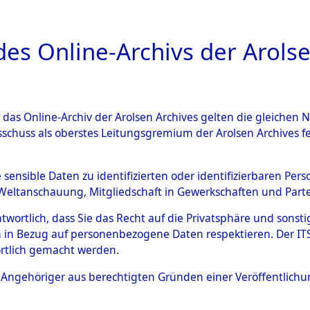
a
A
es Online-Archivs der Arolse
DIGITAL COLLEC
r das Online-Archiv der Arolsen Archives gelten die gleiche
ESCHREIBUNG
ARCHIVALE
ÜBERSICHT
BILD
sschuss als oberstes Leitungsgremium der Arolsen Archives 
Identification of Unknown D
e sensible Daten zu identifizierten oder identifizierbaren Pe
Weltanschauung, Mitgliedschaft in Gewerkschaften und Partei
 der Identifizierung anhand
antwortlich, dass Sie das Recht auf die Privatsphäre und sons
s- und Ergebnisbogen des IT
 in Bezug auf personenbezogene Daten respektieren. Der ITS k
rtlich gemacht werden.
erte Tote nach Friedhöfen auf
ls Angehöriger aus berechtigten Gründen einer Veröffentlic
che.
→
0029 (84614639)
→
0