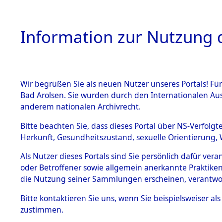
Information zur Nutzung d
Wir begrüßen Sie als neuen Nutzer unseres Portals! Fü
HOME
BESTANDSB
Bad Arolsen. Sie wurden durch den Internationalen Au
anderem nationalen Archivrecht.
BESTÄNDE
Attempted 
Bitte beachten Sie, dass dieses Portal über NS-Verfolgt
Herkunft, Gesundheitszustand, sexuelle Orientierung, 
Ergebnisse
1.
Inhaftierungsdoku
Als Nutzer dieses Portals sind Sie persönlich dafür ver
mente
Auswertung
oder Betroffener sowie allgemein anerkannte Praktiken
5. Verschiedenes
die Nutzung seiner Sammlungen erscheinen, verantwo
identifizi
5.3
Bitte
kontaktieren
Sie uns, wenn Sie beispielsweiser a
Todesmärsche
zustimmen.
5.3.1 Alliierte
Todesmärs
Erhebungen