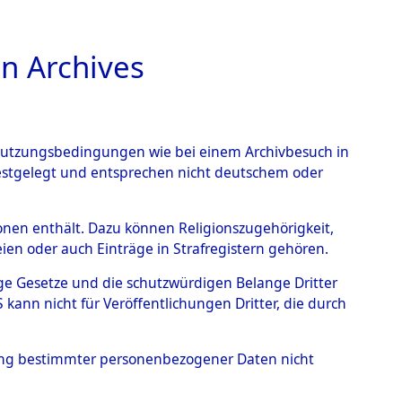
n Archives
TIONS ONLINE
n Nutzungsbedingungen wie bei einem Archivbesuch in
festgelegt und entsprechen nicht deutschem oder
ead - Cemeteries:
rsonen enthält. Dazu können Religionszugehörigkeit,
en oder auch Einträge in Strafregistern gehören.
 von Häftlingsnummern:
tige Gesetze und die schutzwürdigen Belange Dritter
S - Records Branch - für
ann nicht für Veröffentlichungen Dritter, die durch
 den Stationen der
hung bestimmter personenbezogener Daten nicht
274 (84614913)