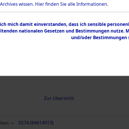
 Archives wissen.
Hier
finden Sie alle Informationen.
0274 (84614913)
 ich mich damit einverstanden, dass ich sensible persone
tenden nationalen Gesetzen und Bestimmungen nutze. Mir
und/oder Bestimmungen st
Übergeordnetes
Attempted 
Dokument
Ergebnisse
Auswertung
identifizie
Todesmärs
Inhalt
Zur Übersicht
eiben →
0274 (84614913)