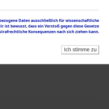
nbezogene Daten ausschließlich für wissenschaftliche
 ist bewusst, dass ein Verstoß gegen diese Gesetze
rafrechtliche Konsequenzen nach sich ziehen kann.
Identification of Unknown Dead - Cemeteries:
 der Identifizierung anhand von Häftlingsnummern:
s- und Ergebnisbogen des ITS - Records Branch - für
Ich stimme zu
rte Tote nach Friedhöfen auf den Stationen der
che.