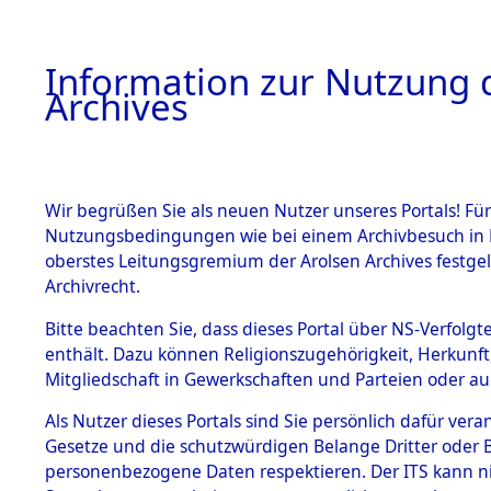
Information zur Nutzung d
Archives
HOME
BESTANDSBESCHREIBUNG
ARCHIVAL
Wir begrüßen Sie als neuen Nutzer unseres Portals! Für
Nutzungsbedingungen wie bei einem Archivbesuch in B
oberstes Leitungsgremium der Arolsen Archives festg
Archivrecht.
BESTÄNDE
Bitte beachten Sie, dass dieses Portal über NS-Verfolgte
Attempted 
enthält. Dazu können Religionszugehörigkeit, Herkunf
Mitgliedschaft in Gewerkschaften und Parteien oder auc
Dead - Cem
1.
Inhaftierungsdoku
mente
Als Nutzer dieses Portals sind Sie persönlich dafür vera
Identifizi
Gesetze und die schutzwürdigen Belange Dritter oder B
5. Verschiedenes
personenbezogene Daten respektieren. Der ITS kann nic
5.3