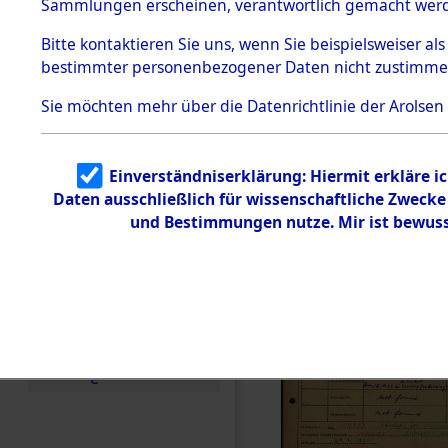
Häftlings
Sammlungen erscheinen, verantwortlich gemacht wer
Todesmärsche
Ergebnisbo
5.3.1 Alliierte
Bitte
kontaktieren
Sie uns, wenn Sie beispielsweiser al
Erhebungen
bestimmter personenbezogener Daten nicht zustimme
zu
Branch - fü
Todesmärsch
en
Sie möchten mehr über die Datenrichtlinie der Arolsen
Friedhöfen
5.3.2
Versuchte
Identifizierun
Todesmärs
Einverständniserklärung: Hiermit erkläre i
g
Daten ausschließlich für wissenschaftliche Zweck
5.3.3
0279 (846
Todesmärsch
und Bestimmungen nutze. Mir ist bewuss
e /
Identifikation
unbekannter
Toter
5.3.5
Grabermittlu
ng /
Friedhofsplän
e