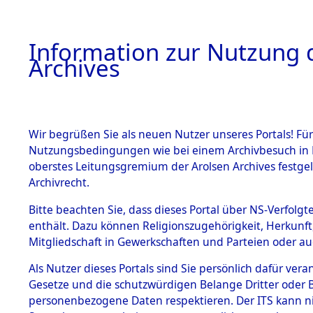
Information zur Nutzung d
Archives
HOME
BESTANDSBESCHREIBUNG
ARCHIVAL
Wir begrüßen Sie als neuen Nutzer unseres Portals! Für
Nutzungsbedingungen wie bei einem Archivbesuch in B
oberstes Leitungsgremium der Arolsen Archives festg
Archivrecht.
BESTÄNDE
Bitte beachten Sie, dass dieses Portal über NS-Verfolgte
Attempted 
enthält. Dazu können Religionszugehörigkeit, Herkunf
Mitgliedschaft in Gewerkschaften und Parteien oder auc
Dead - Cem
1.
Inhaftierungsdoku
mente
Als Nutzer dieses Portals sind Sie persönlich dafür vera
Identifizi
Gesetze und die schutzwürdigen Belange Dritter oder B
5. Verschiedenes
personenbezogene Daten respektieren. Der ITS kann nic
5.3