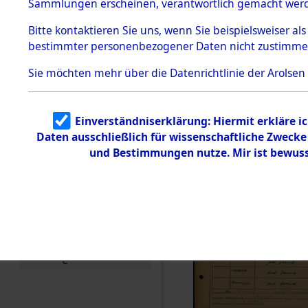
Häftlings
Sammlungen erscheinen, verantwortlich gemacht wer
Todesmärsche
Ergebnisbo
5.3.1 Alliierte
Bitte
kontaktieren
Sie uns, wenn Sie beispielsweiser al
Erhebungen
bestimmter personenbezogener Daten nicht zustimme
zu
Branch - fü
Todesmärsch
en
Sie möchten mehr über die Datenrichtlinie der Arolsen
Friedhöfen
5.3.2
Versuchte
Identifizierun
Todesmärs
Einverständniserklärung: Hiermit erkläre i
g
Daten ausschließlich für wissenschaftliche Zweck
5.3.3
0330 (846
Todesmärsch
und Bestimmungen nutze. Mir ist bewuss
e /
Identifikation
unbekannter
Toter
5.3.5
Grabermittlu
ng /
Friedhofsplän
e